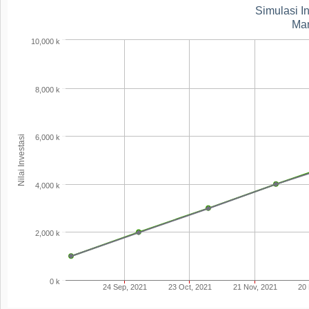
Simulasi I
Man
10,000 k
8,000 k
6,000 k
Nilai Investasi
4,000 k
2,000 k
0 k
24 Sep, 2021
23 Oct, 2021
21 Nov, 2021
20