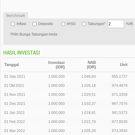
Benchmark
Inflasi
Deposito
IHSG
Tabungan*
%/th
*Pilih Bunga Tabungan Anda
HASIL INVESTASI
Investasi
NAB
Tanggal
Unit
(IDR)
(IDR)
01 Sep 2021
1.000.000
1.046,93
955,1737
01 Okt 2021
1.000.000
1.026,18
974,4879
01 Nov 2021
1.000.000
1.029,51
971,3359
01 Des 2021
1.000.000
1.033,37
967,7076
01 Jan 2022
1.000.000
1.018,81
981,5373
01 Feb 2022
1.000.000
1.022,70
977,8039
01 Mar 2022
1.000.000
1.026,28
974,3930