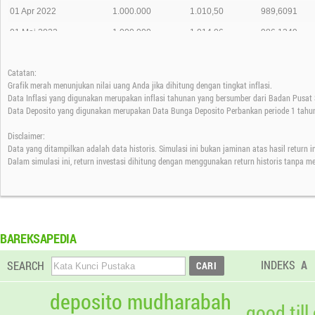
01 Apr 2022
1.000.000
1.010,50
989,6091
01 Mei 2022
1.000.000
1.014,06
986,1349
25 Mei 2022
0
1.000,07
0,0000
Catatan:
Grafik merah menunjukan nilai uang Anda jika dihitung dengan tingkat inflasi.
Data Inflasi yang digunakan merupakan inflasi tahunan yang bersumber dari Badan Pusat S
Data Deposito yang digunakan merupakan Data Bunga Deposito Perbankan periode 1 tahun
Disclaimer:
Data yang ditampilkan adalah data historis. Simulasi ini bukan jaminan atas hasil return 
Dalam simulasi ini, return investasi dihitung dengan menggunakan return historis tanpa m
BAREKSAPEDIA
INDEKS
A
SEARCH
deposito mudharabah
good till