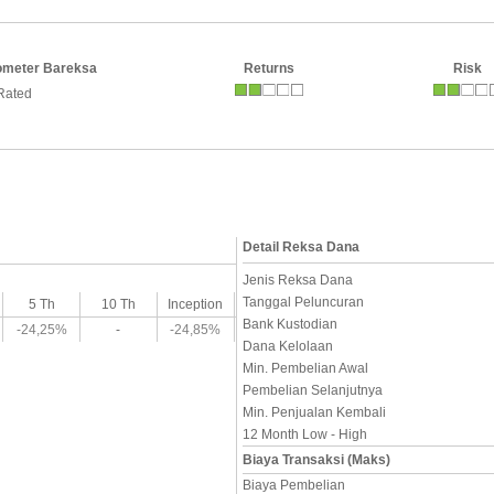
ometer Bareksa
Returns
Risk
Rated
Detail Reksa Dana
Jenis Reksa Dana
Tanggal Peluncuran
5 Th
10 Th
Inception
Bank Kustodian
-24,25%
-
-24,85%
Dana Kelolaan
Min. Pembelian Awal
Pembelian Selanjutnya
Min. Penjualan Kembali
12 Month Low - High
Biaya Transaksi (Maks)
Biaya Pembelian