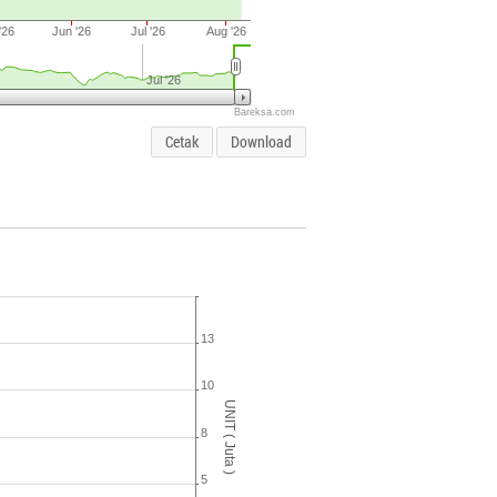
'26
Jun '26
Jul '26
Aug '26
Jul '26
Bareksa.com
Cetak
Download
13
10
UNIT ( Juta )
8
5