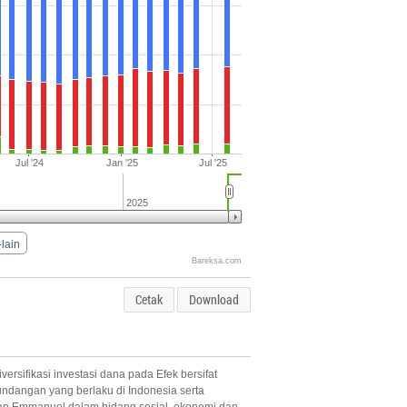
Jul '24
Jan '25
Jul '25
2025
-lain
Bareksa.com
Cetak
Download
sifikasi investasi dana pada Efek bersifat
undangan yang berlaku di Indonesia serta