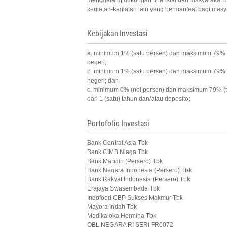
menggalang dukungan finansial dari masyarakat 
kegiatan-kegiatan lain yang bermanfaat bagi masy
Kebijakan Investasi
a. minimum 1% (satu persen) dan maksimum 79% (tu
negeri;
b. minimum 1% (satu persen) dan maksimum 79% (tu
negeri; dan
c. minimum 0% (nol persen) dan maksimum 79% (tuj
dari 1 (satu) tahun dan/atau deposito;
Portofolio Investasi
Bank Central Asia Tbk
Bank CIMB Niaga Tbk
Bank Mandiri (Persero) Tbk
Bank Negara Indonesia (Persero) Tbk
Bank Rakyat Indonesia (Persero) Tbk
Erajaya Swasembada Tbk
Indofood CBP Sukses Makmur Tbk
Mayora Indah Tbk
Medikaloka Hermina Tbk
OBL NEGARA RI SERI FR0072