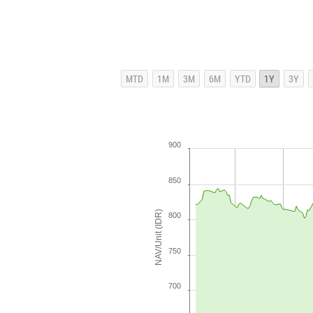
900
850
NAV/Unit (IDR)
800
750
700