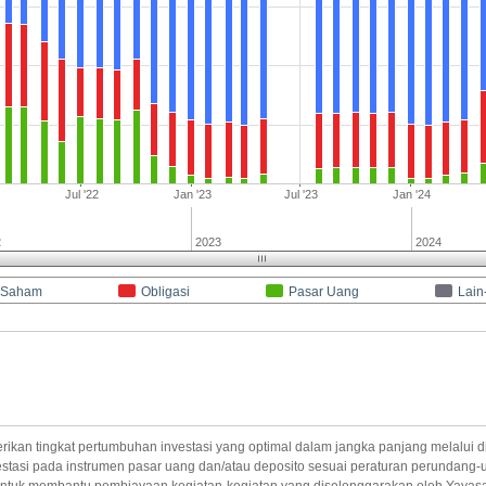
Jul '22
Jan '23
Jul '23
Jan '24
2
2023
2024
Saham
Obligasi
Pasar Uang
Lain
 tingkat pertumbuhan investasi yang optimal dalam jangka panjang melalui diver
nvestasi pada instrumen pasar uang dan/atau deposito sesuai peraturan perundang-