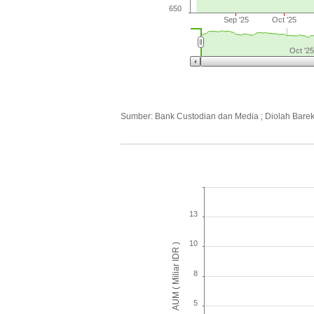
650
Sep '25
Oct '25
Oct '25
Sumber: Bank Custodian dan Media ; Diolah Bare
13
10
AUM ( Miliar IDR )
8
5