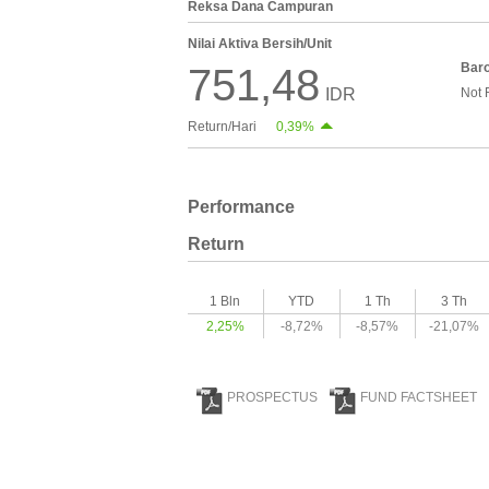
Reksa Dana Campuran
Nilai Aktiva Bersih/Unit
Bar
751,48
IDR
Not 
Return/Hari
0,39%
Performance
Return
1 Bln
YTD
1 Th
3 Th
2,25%
-8,72%
-8,57%
-21,07%
PROSPECTUS
FUND FACTSHEET