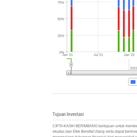
75%
50%
25%
0%
Jan '21
Jul '21
Jan '22
202
Tujuan Investasi
CIPTA KASIH BERIMBANG bertujuan untuk memberikan
ekuitas dan Efek Bersifat Utang serta dapat beri