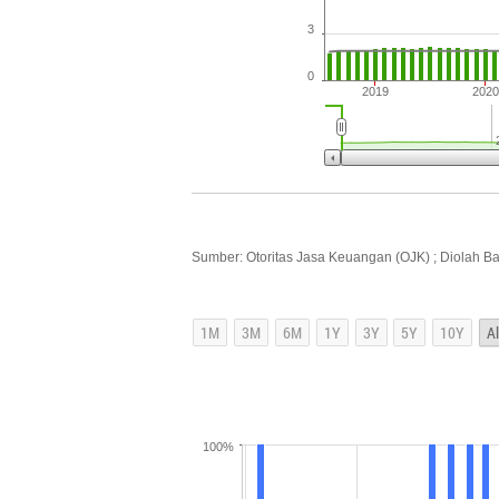
3
0
2019
2020
Sumber: Otoritas Jasa Keuangan (OJK) ; Diolah B
100%