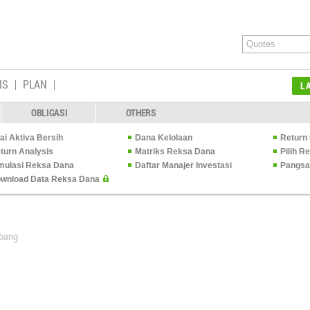
IS
PLAN
L
OBLIGASI
OTHERS
lai Aktiva Bersih
Dana Kelolaan
Return 
turn Analysis
Matriks Reksa Dana
Pilih 
mulasi Reksa Dana
Daftar Manajer Investasi
Pangsa
wnload Data Reksa Dana
mbang