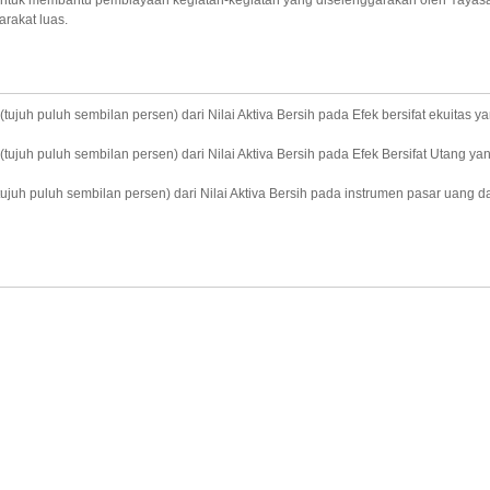
untuk membantu pembiayaan kegiatan-kegiatan yang diselenggarakan oleh Yayas
arakat luas.
juh puluh sembilan persen) dari Nilai Aktiva Bersih pada Efek bersifat ekuitas 
juh puluh sembilan persen) dari Nilai Aktiva Bersih pada Efek Bersifat Utang ya
uh puluh sembilan persen) dari Nilai Aktiva Bersih pada instrumen pasar uang dal