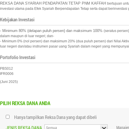
REKSA DANA SYARIAH PENDAPATAN TETAP PNM KAFFAH
bertujuan un
investasi utama pada Efek Syariah Berpendapatan Tetap serta dapat berinvestasi p
Kebijakan Investasi
- Minimum 80% (delapan puluh persen) dan maksimum 100%
(seratus persen
dalam maupun di luar negeri; dan-
- Minimum 0% (nol persen) dan maksimum 20% (dua puluh persen) dari Nilai Aktiv
luar negeri dan/atau instrumen pasar uang Syariah dalam negeri yang mempunyai ja
Portofolio Investasi
PBS012
IFR0006
(Juni 2025)
PILIH
REKSA DANA ANDA
Hanya tampilkan Reksa Dana yang dapat dibeli
JENIS REKSA DANA
Manajer