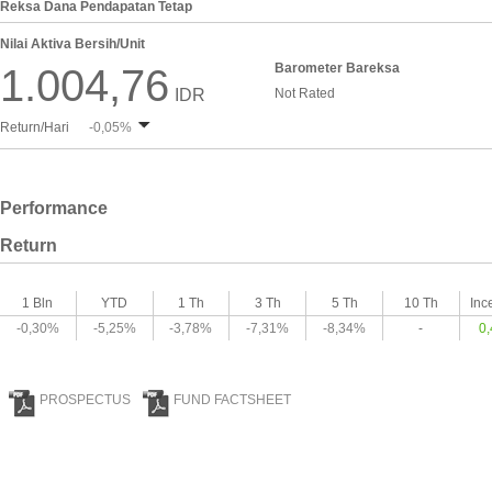
Reksa Dana Pendapatan Tetap
Nilai Aktiva Bersih/Unit
Barometer Bareksa
1.004,76
IDR
Not Rated
Return/Hari
-0,05%
Performance
Return
1 Bln
YTD
1 Th
3 Th
5 Th
10 Th
Inc
-0,30%
-5,25%
-3,78%
-7,31%
-8,34%
-
0
PROSPECTUS
FUND FACTSHEET