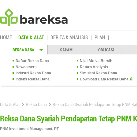
HOME
DATA & ALAT
BERITA & ANALISIS
PLAN
REKSA DANA
SAHAM
OBLIGASI
Daftar Reksa Dana
Nilai Aktiva Bersih
Newcomers
Return Analysis
Industri Reksa Dana
Simulasi Reksa Dana
Indeks Reksa Dana
Download Data Reksa Dana
Data & Alat
Reksa Dana
Reksa Dana Syariah Pendapatan Tetap PNM Ka
Reksa Dana Syariah Pendapatan Tetap PNM K
PNM Investment Management, PT