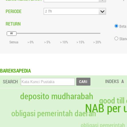
PERIODE
RETURN
Beta
Stan
Semua
> 0%
> 5%
> 10%
> 15%
> 20%
BAREKSAPEDIA
INDEKS
A
SEARCH
deposito mudharabah
good till
NAB per u
obligasi pemerintah daerah
obligasi pemerintah