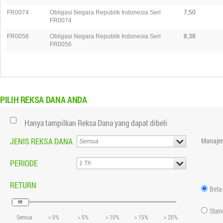
FR0074
Obligasi Negara Republik Indonesia Seri
7,50
FR0074
FR0056
Obligasi Negara Republik Indonesia Seri
8,38
FR0056
PILIH
REKSA DANA ANDA
Hanya tampilkan Reksa Dana yang dapat dibeli
JENIS REKSA DANA
Manajer
PERIODE
RETURN
Beta
Stan
Semua
> 0%
> 5%
> 10%
> 15%
> 20%