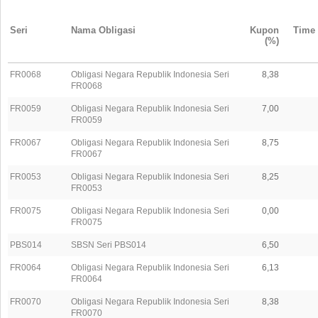
Seri
Nama Obligasi
Kupon
Time 
(%)
FR0068
Obligasi Negara Republik Indonesia Seri
8,38
FR0068
FR0059
Obligasi Negara Republik Indonesia Seri
7,00
FR0059
FR0067
Obligasi Negara Republik Indonesia Seri
8,75
FR0067
FR0053
Obligasi Negara Republik Indonesia Seri
8,25
FR0053
FR0075
Obligasi Negara Republik Indonesia Seri
0,00
FR0075
PBS014
SBSN Seri PBS014
6,50
FR0064
Obligasi Negara Republik Indonesia Seri
6,13
FR0064
FR0070
Obligasi Negara Republik Indonesia Seri
8,38
FR0070