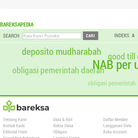
BAREKSAPEDIA
INDEKS
A
SEARCH
deposito mudharabah
good till
NAB per u
obligasi pemerintah daerah
obligasi pemerintah
Tentang Kami
Data & Alat
Daftar Member
Kontak Kami
Reksa Dana
Langganan Data
Editorial Team
Obligasi
Buka Account
Syarat Dan Ketentuan
Learning Center