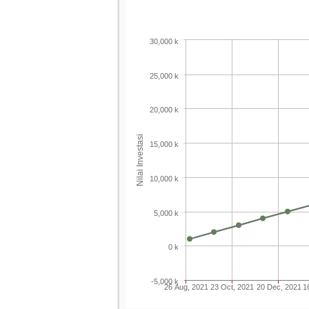
30,000 k
25,000 k
20,000 k
Nilai Investasi
15,000 k
10,000 k
5,000 k
0 k
-5,000 k
26 Aug, 2021
23 Oct, 2021
20 Dec, 2021
1