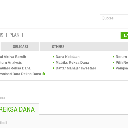
IS
PLAN
L
OBLIGASI
OTHERS
lai Aktiva Bersih
Dana Kelolaan
Return 
turn Analysis
Matriks Reksa Dana
Pilih 
mulasi Reksa Dana
Daftar Manajer Investasi
Pangsa
wnload Data Reksa Dana
ana
 REKSA DANA
ibeli