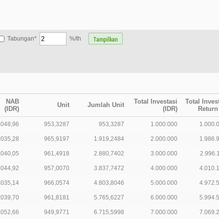
Tabungan*
%/th
NAB
Total Investasi
Total Inves
Unit
Jumlah Unit
(IDR)
(IDR)
Return
.048,96
953,3287
953,3287
1.000.000
1.000.
.035,28
965,9197
1.919,2484
2.000.000
1.986.
.040,05
961,4918
2.880,7402
3.000.000
2.996.
.044,92
957,0070
3.837,7472
4.000.000
4.010.
.035,14
966,0574
4.803,8046
5.000.000
4.972.
.039,70
961,8181
5.765,6227
6.000.000
5.994.
.052,66
949,9771
6.715,5998
7.000.000
7.069.