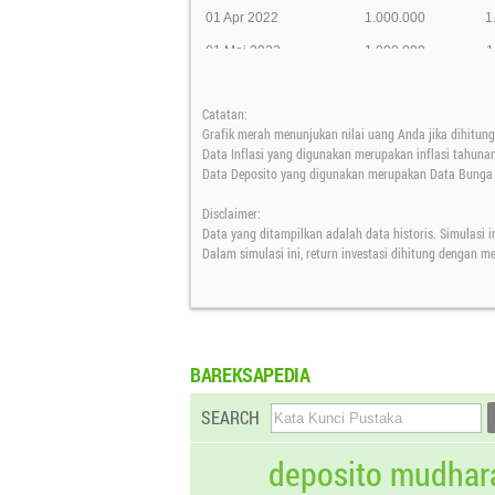
01 Apr 2022
1.000.000
1
01 Mei 2022
1.000.000
1
01 Jun 2022
1.000.000
1
Catatan:
01 Jul 2022
1.000.000
1
Grafik merah menunjukan nilai uang Anda jika dihitung 
01 Agt 2022
1.000.000
1
Data Inflasi yang digunakan merupakan inflasi tahuna
Data Deposito yang digunakan merupakan Data Bunga D
01 Sep 2022
1.000.000
1
Disclaimer:
01 Okt 2022
1.000.000
1
Data yang ditampilkan adalah data historis. Simulasi i
01 Nov 2022
1.000.000
1
Dalam simulasi ini, return investasi dihitung dengan 
01 Des 2022
1.000.000
1
01 Jan 2023
1.000.000
1
01 Feb 2023
1.000.000
1
BAREKSAPEDIA
01 Mar 2023
1.000.000
1
SEARCH
01 Apr 2023
1.000.000
1
01 Mei 2023
1.000.000
1
deposito mudhar
01 Jun 2023
1.000.000
1