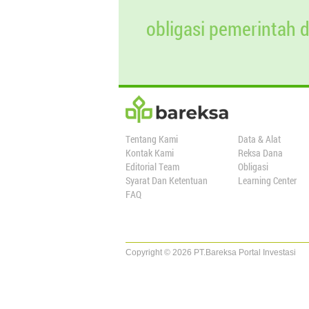
01 Jul 2023
1.000.000
1
obligasi pemerintah 
01 Agt 2023
1.000.000
1
01 Sep 2023
1.000.000
1
18 Sep 2023
0
1
Tentang Kami
Data & Alat
Kontak Kami
Reksa Dana
Editorial Team
Obligasi
Syarat Dan Ketentuan
Learning Center
FAQ
Copyright © 2026 PT.Bareksa Portal Investasi