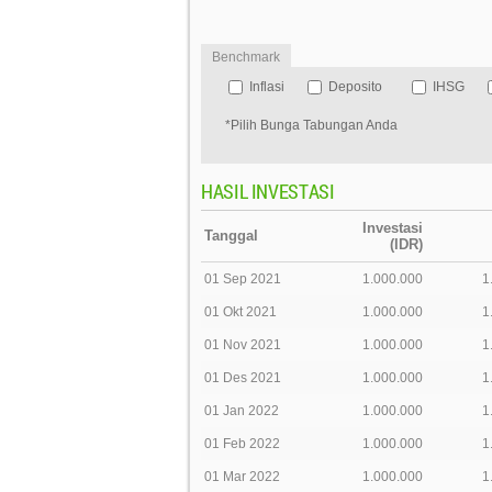
Benchmark
Inflasi
Deposito
IHSG
*Pilih Bunga Tabungan Anda
HASIL INVESTASI
Investasi
Tanggal
(IDR)
01 Sep 2021
1.000.000
1
01 Okt 2021
1.000.000
1
01 Nov 2021
1.000.000
1
01 Des 2021
1.000.000
1
01 Jan 2022
1.000.000
1
01 Feb 2022
1.000.000
1
01 Mar 2022
1.000.000
1