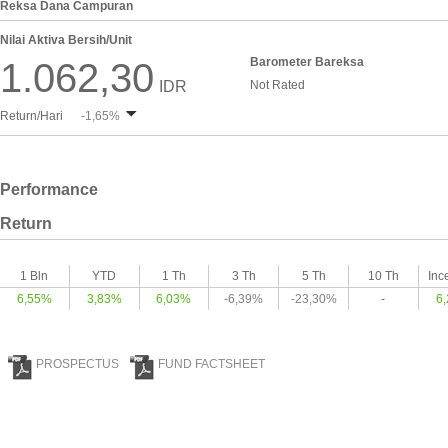
Reksa Dana Campuran
Nilai Aktiva Bersih/Unit
Barometer Bareksa
1.062,30
IDR
Not Rated
Return/Hari
-1,65%
Performance
Return
1 Bln
YTD
1 Th
3 Th
5 Th
10 Th
Inc
6,55%
3,83%
6,03%
-6,39%
-23,30%
-
6
PROSPECTUS
FUND FACTSHEET