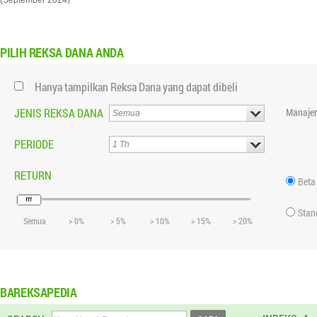
(September 2024)
PILIH
REKSA DANA ANDA
Hanya tampilkan Reksa Dana yang dapat dibeli
JENIS REKSA DANA
Manajer
PERIODE
RETURN
Beta
Stan
Semua
> 0%
> 5%
> 10%
> 15%
> 20%
BAREKSAPEDIA