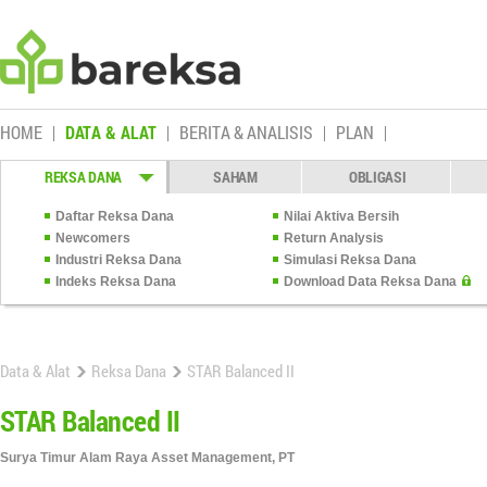
HOME
DATA & ALAT
BERITA & ANALISIS
PLAN
REKSA DANA
SAHAM
OBLIGASI
Daftar Reksa Dana
Nilai Aktiva Bersih
Newcomers
Return Analysis
Industri Reksa Dana
Simulasi Reksa Dana
Indeks Reksa Dana
Download Data Reksa Dana
Data & Alat
Reksa Dana
STAR Balanced II
STAR Balanced II
Surya Timur Alam Raya Asset Management, PT