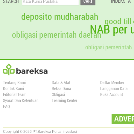
INDEKS
A
SEARCH
deposito mudharabah
good till
NAB per u
obligasi pemerintah daerah
obligasi pemerintah
Tentang Kami
Data & Alat
Daftar Member
Kontak Kami
Reksa Dana
Langganan Data
Editorial Team
Obligasi
Buka Account
Syarat Dan Ketentuan
Learning Center
FAQ
Copyright © 2026 PT.Bareksa Portal Investasi