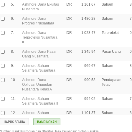
5.
Ashmore Dana Ekuitas
IDR
1.161,67
Saham
8
Nusantara
6.
Ashmore Dana
IDR
1.480,28
Saham
7
Progresif Nusantara
7.
Ashmore Dana
IDR
1.023,47
Terproteksi
0
Terproteksi Nusantara
II
8.
Ashmore Dana Pasar
IDR
1.345,94
Pasar Uang
0
Uang Nusantara
9.
Ashmore Saham
IDR
969,67
Saham
8
Sejahtera Nusantara
10.
Ashmore Dana
IDR
990,58
Pendapatan
-0
Obligasi Unggulan
Tetap
Nusantara Kelas A
11.
Ashmore Saham
IDR
994,02
Saham
7
Sejahtera Nusantara II
12.
Ashmore Saham
IDR
1.101,37
Saham
8
Unggulan Nusantara
HAPUS SEMUA
BANDINGKAN
13.
Ashmore Saham
IDR
1.153,83
Saham
10
Sumber: Bank Kustodian dan Otoritas Jasa Keuangan; diolah Bareksa
Dinamis Nusantara