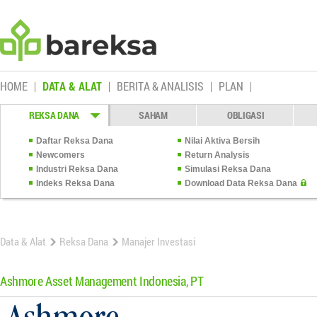
HOME
DATA & ALAT
BERITA & ANALISIS
PLAN
REKSA DANA
SAHAM
OBLIGASI
Daftar Reksa Dana
Nilai Aktiva Bersih
Newcomers
Return Analysis
Industri Reksa Dana
Simulasi Reksa Dana
Indeks Reksa Dana
Download Data Reksa Dana
Data & Alat
Reksa Dana
Manajer Investasi
Ashmore Asset Management Indonesia, PT