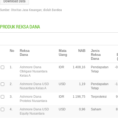
Download Data
Sumber: Otoritas Jasa Keuangan; diolah Bareksa
PRODUK REKSA DANA
No
Reksa
Mata
NAB
Jenis
Dana
Uang
Reksa
Dana
1.
Ashmore Dana
IDR
1.408,16
Pendapatan
-0
Obligasi Nusantara
Tetap
Kelas A
2.
Ashmore Dana USD
USD
1,19
Pendapatan
-1
Nusantara Kelas A
Tetap
3.
Ashmore Dana
IDR
1.196,75
Terproteksi
9
Proteksi Nusantara
4.
Ashmore Dana USD
USD
0,96
Saham
8
Equity Nusantara