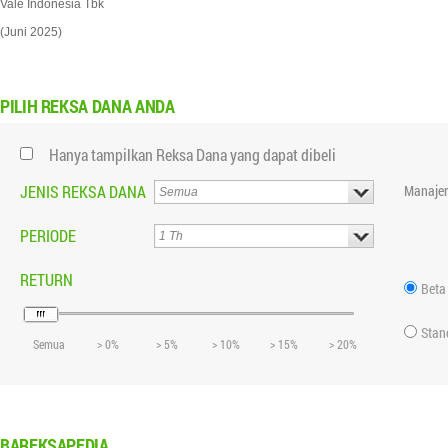
Vale Indonesia Tbk
(Juni 2025)
PILIH
REKSA DANA ANDA
Hanya tampilkan Reksa Dana yang dapat dibeli
JENIS REKSA DANA
Manajer
PERIODE
RETURN
Beta
Stan
Semua
> 0%
> 5%
> 10%
> 15%
> 20%
BAREKSAPEDIA