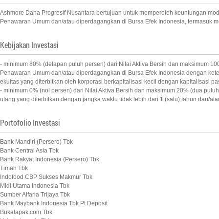
Ashmore Dana Progresif Nusantara bertujuan untuk memperoleh keuntungan modal d
Penawaran Umum dan/atau diperdagangkan di Bursa Efek Indonesia, termasuk mem
Kebijakan Investasi
- minimum 80% (delapan puluh persen) dari Nilai Aktiva Bersih dan maksimum 100% 
Penawaran Umum dan/atau diperdagangkan di Bursa Efek Indonesia dengan ketentua
ekuitas yang diterbitkan oleh korporasi berkapitalisasi kecil dengan kapitalisasi pa
- minimum 0% (nol persen) dari Nilai Aktiva Bersih dan maksimum 20% (dua puluh p
utang yang diterbitkan dengan jangka waktu tidak lebih dari 1 (satu) tahun dan/atau
Portofolio Investasi
Bank Mandiri (Persero) Tbk
Bank Central Asia Tbk
Bank Rakyat Indonesia (Persero) Tbk
Timah Tbk
Indofood CBP Sukses Makmur Tbk
Midi Utama Indonesia Tbk
Sumber Alfaria Trijaya Tbk
Bank Maybank Indonesia Tbk Pt Deposit
Bukalapak.com Tbk