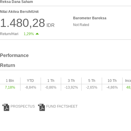
Reksa Dana Saham
Nilai Aktiva Bersih/Unit
Barometer Bareksa
1.480,28
IDR
Not Rated
Return/Hari
1,29%
Performance
Return
1 Bln
YTD
1 Th
3 Th
5 Th
10 Th
Inc
7,18%
-8,84%
-0,86%
-13,92%
-2,65%
-4,86%
48
PROSPECTUS
FUND FACTSHEET