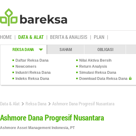
HOME
DATA & ALAT
BERITA & ANALISIS
PLAN
REKSA DANA
SAHAM
OBLIGASI
Daftar Reksa Dana
Nilai Aktiva Bersih
Newcomers
Return Analysis
Industri Reksa Dana
Simulasi Reksa Dana
Indeks Reksa Dana
Download Data Reksa Dana
Data & Alat
Reksa Dana
Ashmore Dana Progresif Nusantara
Ashmore Dana Progresif Nusantara
Ashmore Asset Management Indonesia, PT