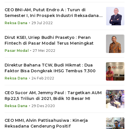
CEO BNI-AM, Putut Endro A : Turun di
Semester I, Ini Prospek Industri Reksadana
Hingga Akhir 2022
•
Reksa Dana
29 Jul 2022
Dirut KSEI, Uriep Budhi Prasetyo : Peran
Fintech di Pasar Modal Terus Meningkat
•
Pasar Modal
27 Mei 2022
Direktur Bahana TCW, Budi Hikmat : Dua
Faktor Bisa Dongkrak IHSG Tembus 7.300
•
Reksa Dana
24 Feb 2022
CEO Sucor AM, Jemmy Paul : Targetkan AUM
Rp22,5 Triliun di 2021, Bidik 10 Besar MI
•
Reksa Dana
29 Des 2020
CEO MMI, Alvin Pattisahusiwa : Kinerja
Reksadana Cenderung Positif