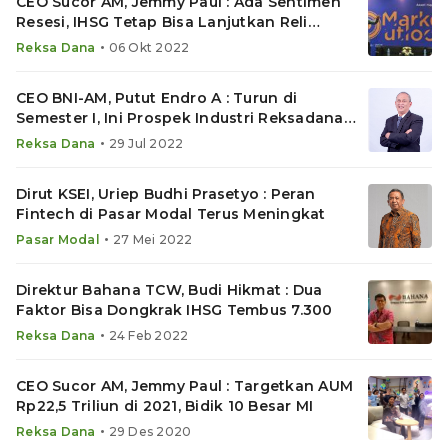
CEO Sucor AM, Jemmy Paul : Ada Sentimen
Resesi, IHSG Tetap Bisa Lanjutkan Reli
hingga Akhir 2022
•
Reksa Dana
06 Okt 2022
CEO BNI-AM, Putut Endro A : Turun di
Semester I, Ini Prospek Industri Reksadana
Hingga Akhir 2022
•
Reksa Dana
29 Jul 2022
Dirut KSEI, Uriep Budhi Prasetyo : Peran
Fintech di Pasar Modal Terus Meningkat
•
Pasar Modal
27 Mei 2022
Direktur Bahana TCW, Budi Hikmat : Dua
Faktor Bisa Dongkrak IHSG Tembus 7.300
•
Reksa Dana
24 Feb 2022
CEO Sucor AM, Jemmy Paul : Targetkan AUM
Rp22,5 Triliun di 2021, Bidik 10 Besar MI
•
Reksa Dana
29 Des 2020