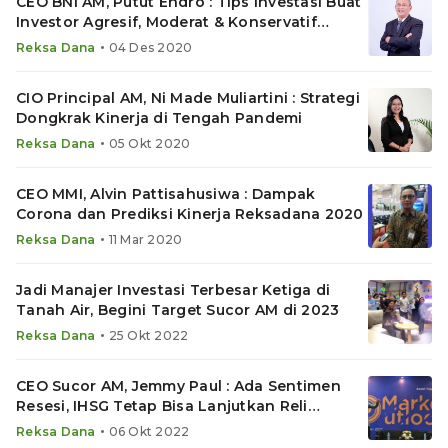
CEO BNI AM, Putut Endro : Tips Investasi Buat
Investor Agresif, Moderat & Konservatif
Jelang 2021
•
Reksa Dana
04 Des 2020
CIO Principal AM, Ni Made Muliartini : Strategi
Dongkrak Kinerja di Tengah Pandemi
•
Reksa Dana
05 Okt 2020
CEO MMI, Alvin Pattisahusiwa : Dampak
Corona dan Prediksi Kinerja Reksadana 2020
•
Reksa Dana
11 Mar 2020
Jadi Manajer Investasi Terbesar Ketiga di
Tanah Air, Begini Target Sucor AM di 2023
•
Reksa Dana
25 Okt 2022
CEO Sucor AM, Jemmy Paul : Ada Sentimen
Resesi, IHSG Tetap Bisa Lanjutkan Reli
hingga Akhir 2022
•
Reksa Dana
06 Okt 2022