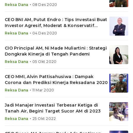
•
Reksa Dana
08 Des 2020
CEO BNI AM, Putut Endro : Tips Investasi Buat
Investor Agresif, Moderat & Konservatif
Jelang 2021
•
Reksa Dana
04 Des 2020
CIO Principal AM, Ni Made Muliartini : Strategi
Dongkrak Kinerja di Tengah Pandemi
•
Reksa Dana
05 Okt 2020
CEO MMI, Alvin Pattisahusiwa : Dampak
Corona dan Prediksi Kinerja Reksadana 2020
•
Reksa Dana
11 Mar 2020
Jadi Manajer Investasi Terbesar Ketiga di
Tanah Air, Begini Target Sucor AM di 2023
•
Reksa Dana
25 Okt 2022