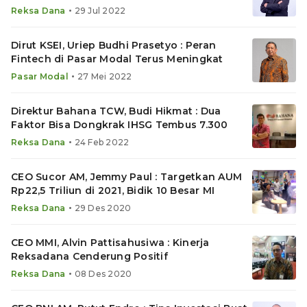
Hingga Akhir 2022
•
Reksa Dana
29 Jul 2022
Dirut KSEI, Uriep Budhi Prasetyo : Peran
Fintech di Pasar Modal Terus Meningkat
•
Pasar Modal
27 Mei 2022
Direktur Bahana TCW, Budi Hikmat : Dua
Faktor Bisa Dongkrak IHSG Tembus 7.300
•
Reksa Dana
24 Feb 2022
CEO Sucor AM, Jemmy Paul : Targetkan AUM
Rp22,5 Triliun di 2021, Bidik 10 Besar MI
•
Reksa Dana
29 Des 2020
CEO MMI, Alvin Pattisahusiwa : Kinerja
Reksadana Cenderung Positif
•
Reksa Dana
08 Des 2020