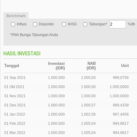
Benchmark
Inflasi
Deposito
IHSG
Tabungan*
%/th
*Pilih Bunga Tabungan Anda
HASIL INVESTASI
Investasi
NAB
Tanggal
Unit
(IDR)
(IDR)
01 Sep 2021
1.000.000
1.000,93
999,0756
01 Okt 2021
1.000.000
1.000,00
1.000,0000
01 Nov 2021
1.000.000
1.000,00
1.000,0000
01 Des 2021
1.000.000
1.000,57
999,4339
01 Jan 2022
1.000.000
1.002,56
997,4456
01 Feb 2022
1.000.000
1.005,04
994,9817
01 Mar 2022
1.000.000
1.005,04
994,9817