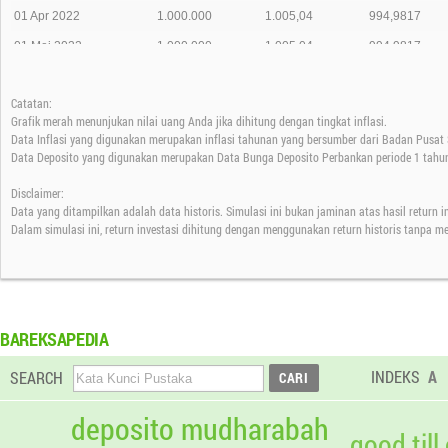
01 Apr 2022
1.000.000
1.005,04
994,9817
01 Mei 2022
1.000.000
1.005,04
994,9817
01 Jun 2022
1.000.000
1.005,04
994,9817
Catatan:
01 Jul 2022
1.000.000
1.006,32
993,7225
Grafik merah menunjukan nilai uang Anda jika dihitung dengan tingkat inflasi.
01 Agt 2022
1.000.000
1.009,13
990,9513
Data Inflasi yang digunakan merupakan inflasi tahunan yang bersumber dari Badan Pusat S
Data Deposito yang digunakan merupakan Data Bunga Deposito Perbankan periode 1 tahun
01 Sep 2022
1.000.000
1.010,21
989,8977
Disclaimer:
01 Okt 2022
1.000.000
1.010,21
989,8977
Data yang ditampilkan adalah data historis. Simulasi ini bukan jaminan atas hasil return 
01 Nov 2022
1.000.000
1.010,21
989,8977
Dalam simulasi ini, return investasi dihitung dengan menggunakan return historis tanpa m
01 Des 2022
1.000.000
1.010,21
989,8977
01 Jan 2023
1.000.000
1.010,21
989,8977
01 Feb 2023
1.000.000
1.010,21
989,8977
BAREKSAPEDIA
01 Mar 2023
1.000.000
1.011,98
988,1590
INDEKS
A
SEARCH
01 Apr 2023
1.000.000
1.013,55
986,6321
01 Mei 2023
1.000.000
1.013,55
986,6321
deposito mudharabah
good till
01 Jun 2023
1.000.000
1.013,55
986,6321