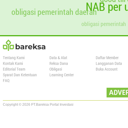
NAB per u
01 Jul 2023
1.000.000
1.013,55
986,6321
obligasi pemerintah daerah
01 Agt 2023
1.000.000
1.013,55
986,6321
obligasi pemerintah
01 Sep 2023
1.000.000
1.013,55
986,6321
01 Okt 2023
1.000.000
1.016,17
984,0869
18 Okt 2023
0
989,44
0,0000
Tentang Kami
Data & Alat
Daftar Member
Kontak Kami
Reksa Dana
Langganan Data
Editorial Team
Obligasi
Buka Account
Syarat Dan Ketentuan
Learning Center
FAQ
Copyright © 2026 PT.Bareksa Portal Investasi