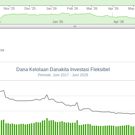
Nov '25
Dec '25
Jan '26
Feb '26
Mar '26
Apr '26
May 
5
Jan '26
Apr '26
ksa
Dana Kelolaan Danakita Investasi Fleksibel
Periode: Juni 2017 - Juni 2026