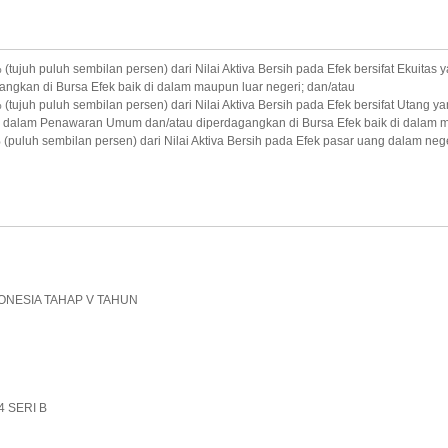
juh puluh sembilan persen) dari Nilai Aktiva Bersih pada Efek bersifat Ekuitas 
gkan di Bursa Efek baik di dalam maupun luar negeri; dan/atau
ujuh puluh sembilan persen) dari Nilai Aktiva Bersih pada Efek bersifat Utang ya
l dalam Penawaran Umum dan/atau diperdagangkan di Bursa Efek baik di dalam ma
uluh sembilan persen) dari Nilai Aktiva Bersih pada Efek pasar uang dalam neger
ONESIA TAHAP V TAHUN
4 SERI B