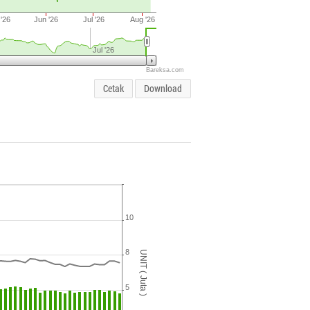
'26
Jun '26
Jul '26
Aug '26
Jul '26
Bareksa.com
Cetak
Download
10
8
UNIT ( Juta )
5