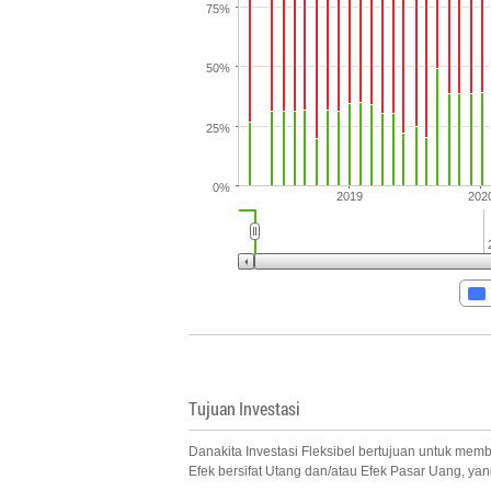
75%
50%
25%
0%
2019
202
Tujuan Investasi
Danakita Investasi Fleksibel bertujuan untuk member
Efek bersifat Utang dan/atau Efek Pasar Uang, ya