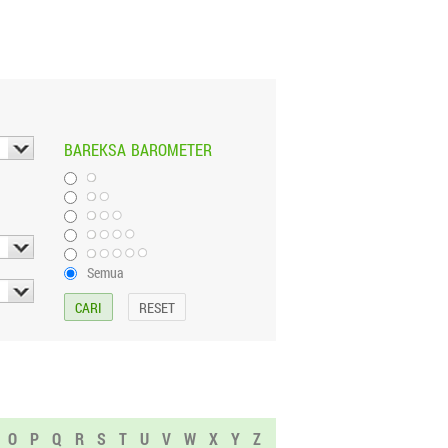
BAREKSA
BAROMETER
Semua
O
P
Q
R
S
T
U
V
W
X
Y
Z