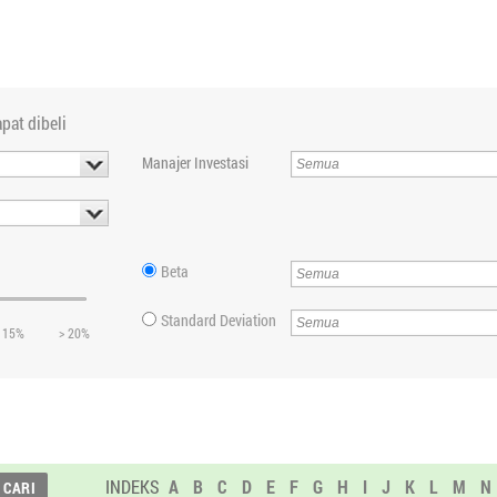
pat dibeli
Manajer Investasi
Beta
Standard Deviation
 15%
> 20%
INDEKS
A
B
C
D
E
F
G
H
I
J
K
L
M
N