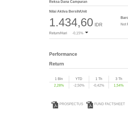
Reksa Dana Campuran
Nilai Aktiva Bersih/Unit
Bar
1.434,60
IDR
Not 
Return/Hari
-0,15%
Performance
Return
1 Bln
YTD
1 Th
3 Th
2,28%
-2,50%
-0,42%
1,54%
PROSPECTUS
FUND FACTSHEET