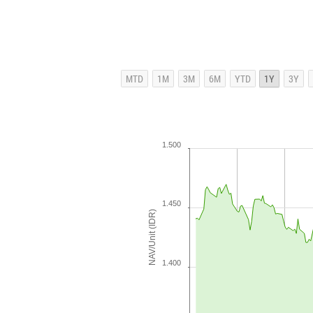
1.500
1.450
NAV/Unit (IDR)
1.400