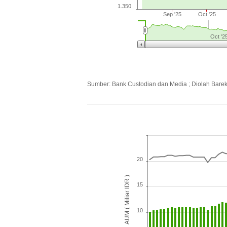
1.350
Sep '25
Oct '25
Oct '2
Sumber: Bank Custodian dan Media ; Diolah Bare
20
AUM ( Miliar IDR )
15
10