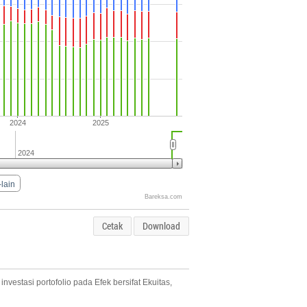
2024
2025
2024
-lain
Bareksa.com
Cetak
Download
nvestasi portofolio pada Efek bersifat Ekuitas,