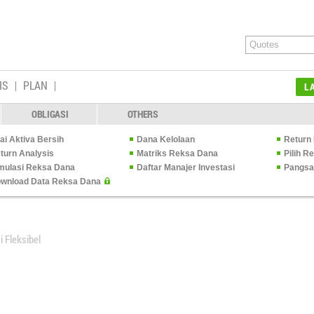
IS
PLAN
L
OBLIGASI
OTHERS
lai Aktiva Bersih
Dana Kelolaan
Return 
turn Analysis
Matriks Reksa Dana
Pilih 
mulasi Reksa Dana
Daftar Manajer Investasi
Pangsa
wnload Data Reksa Dana
i Fleksibel