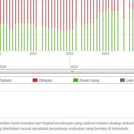
0
2021
2022
2023
2020
2022
Saham
Obligasi
Pasar Uang
Lain
ikan hasil investasi dan tingkat keuntungan yang optimal melalui strategi alokasi i
ng diterbitkan sesuai peraturan perundang-undangan yang berlaku di Indonesia.