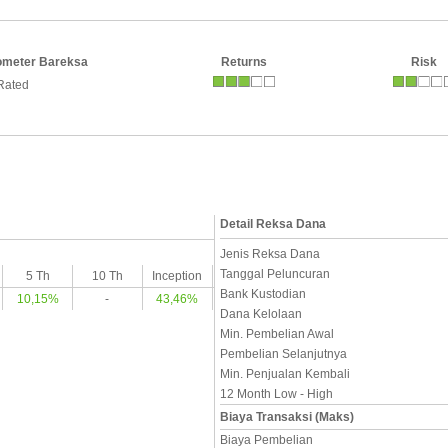
ometer Bareksa
Returns
Risk
Rated
Detail Reksa Dana
Jenis Reksa Dana
Tanggal Peluncuran
5 Th
10 Th
Inception
Bank Kustodian
10,15%
-
43,46%
Dana Kelolaan
Min. Pembelian Awal
Pembelian Selanjutnya
Min. Penjualan Kembali
12 Month Low - High
Biaya Transaksi (Maks)
Biaya Pembelian