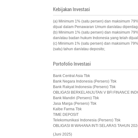
Kebijakan Investasi
(a) Minimum 1% (satu persen) dan maksimum 79% (tu
dijual dalam Penawaran Umum dan/atau diperdagan
(b) Minimum 1% (satu persen) dan maksimum 79% (t
dan/atau badan hukum Indonesia yang telah dijua
(c) Minimum 1% (satu persen) dan maksimum 79% (p
(satu) tahun dan/atau deposito;
Portofolio Investasi
Bank Central Asia Tbk
Bank Negara Indonesia (Persero) Tbk
Bank Rakyat Indonesia (Persero) Tbk
OBLIGASI BERKELANJUTAN V BFI FINANCE IND
Bank Mandiri (Persero) Tbk
Jasa Marga (Persero) Tbk
Kalbe Farma Tbk
TIME DEPOSIT
Telekomunikasi Indonesia (Persero) Tbk
OBLIGASI III WAHANA INTI SELARAS TAHUN 202
(Juni 2025)