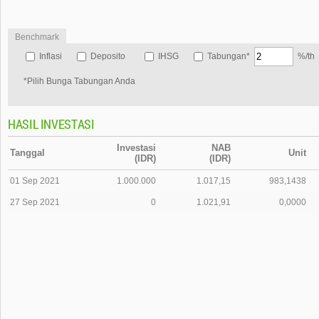
Benchmark
Inflasi
Deposito
IHSG
Tabungan*
%/th
*Pilih Bunga Tabungan Anda
HASIL INVESTASI
Investasi
NAB
Tanggal
Unit
(IDR)
(IDR)
01 Sep 2021
1.000.000
1.017,15
983,1438
27 Sep 2021
0
1.021,91
0,0000