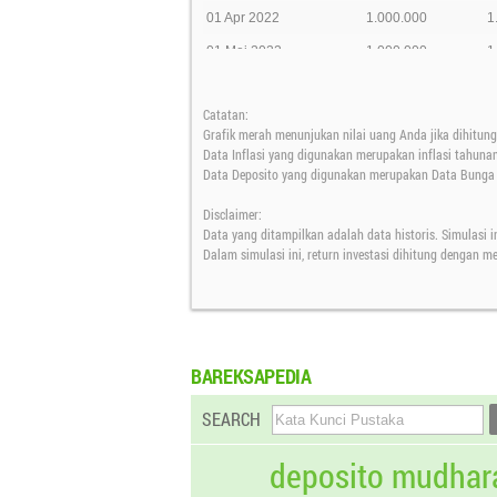
01 Apr 2022
1.000.000
1
01 Mei 2022
1.000.000
1
01 Jun 2022
1.000.000
1
Catatan:
01 Jul 2022
1.000.000
1
Grafik merah menunjukan nilai uang Anda jika dihitung 
01 Agt 2022
1.000.000
1
Data Inflasi yang digunakan merupakan inflasi tahuna
Data Deposito yang digunakan merupakan Data Bunga D
01 Sep 2022
1.000.000
1
Disclaimer:
01 Okt 2022
1.000.000
1
Data yang ditampilkan adalah data historis. Simulasi i
24 Okt 2022
0
1
Dalam simulasi ini, return investasi dihitung dengan 
BAREKSAPEDIA
SEARCH
deposito mudhar