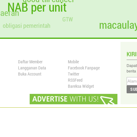
NAB per unit
daerah
GTW
macaulay
obligasi pemerintah
KIR
Daftar Member
Mobile
Dapat
Langganan Data
Facebook Fanpage
berita
Buka Account
Twitter
RSSFeed
Bareksa Widget
SU