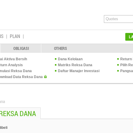
IS
PLAN
L
OBLIGASI
OTHERS
lai Aktiva Bersih
Dana Kelolaan
Return 
turn Analysis
Matriks Reksa Dana
Pilih 
mulasi Reksa Dana
Daftar Manajer Investasi
Pangsa
wnload Data Reksa Dana
ana
 REKSA DANA
ibeli