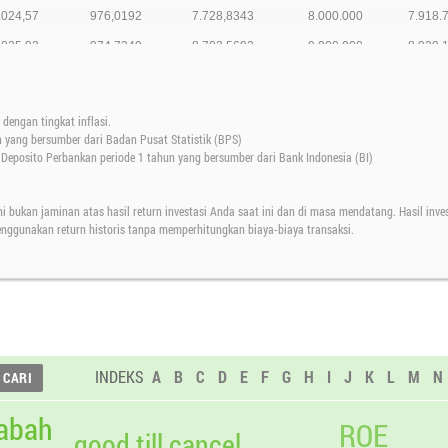
.024,57
976,0192
7.728,8343
8.000.000
7.918.
.025,92
974,7349
8.703,5692
9.000.000
8.929.
.028,15
972,6207
9.676,1899
10.000.000
9.948.
.016,04
984,2132
10.660,4031
11.000.000
10.831.
dengan tingkat inflasi.
.020,25
980,1519
11.640,5550
12.000.000
11.876.
n yang bersumber dari Badan Pusat Statistik (BPS)
eposito Perbankan periode 1 tahun yang bersumber dari Bank Indonesia (BI)
.022,36
978,1290
12.618,6841
13.000.000
12.900.
.006,93
993,1177
13.611,8018
14.000.000
13.706.
ni bukan jaminan atas hasil return investasi Anda saat ini dan di masa mendatang. Hasil inve
.009,02
0,0000
13.611,8018
14.000.000
13.734.
menggunakan return historis tanpa memperhitungkan biaya-biaya transaksi.
INDEKS
A
B
C
D
E
F
G
H
I
J
K
L
M
N
abah
ROE
good till cancel