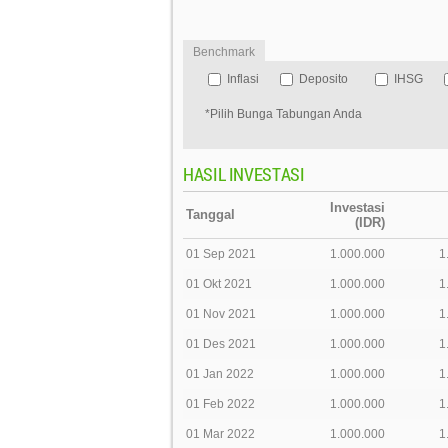
Benchmark
Inflasi
Deposito
IHSG
*Pilih Bunga Tabungan Anda
HASIL INVESTASI
Investasi
Tanggal
(IDR)
01 Sep 2021
1.000.000
1
01 Okt 2021
1.000.000
1
01 Nov 2021
1.000.000
1
01 Des 2021
1.000.000
1
01 Jan 2022
1.000.000
1
01 Feb 2022
1.000.000
1
01 Mar 2022
1.000.000
1