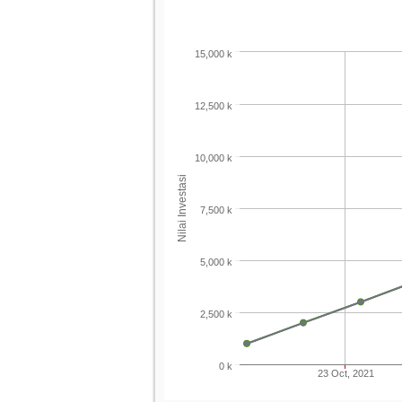
15,000 k
12,500 k
10,000 k
Nilai Investasi
7,500 k
5,000 k
2,500 k
0 k
23 Oct, 2021