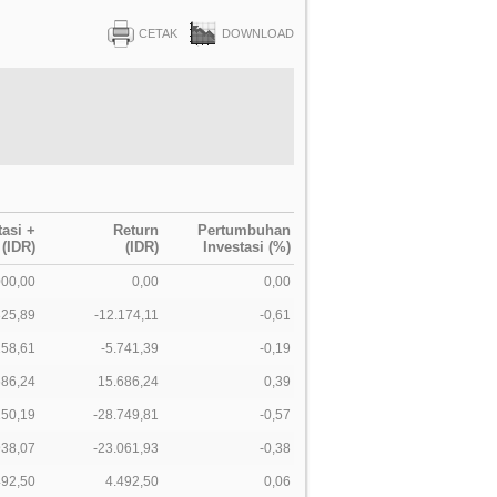
CETAK
DOWNLOAD
tasi +
Return
Pertumbuhan
 (IDR)
(IDR)
Investasi (%)
000,00
0,00
0,00
825,89
-12.174,11
-0,61
258,61
-5.741,39
-0,19
686,24
15.686,24
0,39
250,19
-28.749,81
-0,57
938,07
-23.061,93
-0,38
492,50
4.492,50
0,06