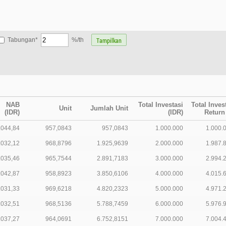
Tabungan*
%/th
NAB
Total Investasi
Total Inves
Unit
Jumlah Unit
(IDR)
(IDR)
Return
.044,84
957,0843
957,0843
1.000.000
1.000.
.032,12
968,8796
1.925,9639
2.000.000
1.987.
.035,46
965,7544
2.891,7183
3.000.000
2.994.
.042,87
958,8923
3.850,6106
4.000.000
4.015.
.031,33
969,6218
4.820,2323
5.000.000
4.971.
.032,51
968,5136
5.788,7459
6.000.000
5.976.
.037,27
964,0691
6.752,8151
7.000.000
7.004.