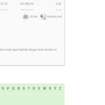
731,75
-81.268,25
-1,02
165,67
-70.834,33
-0,79
CETAK
DOWNLOAD
574,63
-51.425,37
-0,51
395,97
-168.604,03
-1,53
276,27
-123.723,73
-1,03
837,84
-99.162,16
-0,76
131,55
-293.868,45
-2,10
stasi Anda dapat berbeda dengan hasil simulasi ini.
580,21
-265.419,79
-1,90
O
P
Q
R
S
T
U
V
W
X
Y
Z