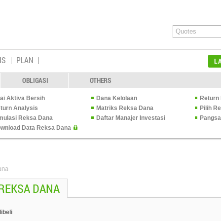
IS
PLAN
L
OBLIGASI
OTHERS
lai Aktiva Bersih
Dana Kelolaan
Return 
turn Analysis
Matriks Reksa Dana
Pilih 
mulasi Reksa Dana
Daftar Manajer Investasi
Pangsa
wnload Data Reksa Dana
ana
 REKSA DANA
ibeli