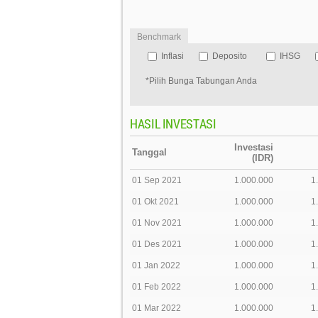
Benchmark
Inflasi
Deposito
IHSG
*Pilih Bunga Tabungan Anda
HASIL INVESTASI
Investasi
Tanggal
(IDR)
01 Sep 2021
1.000.000
1
01 Okt 2021
1.000.000
1
01 Nov 2021
1.000.000
1
01 Des 2021
1.000.000
1
01 Jan 2022
1.000.000
1
01 Feb 2022
1.000.000
1
01 Mar 2022
1.000.000
1