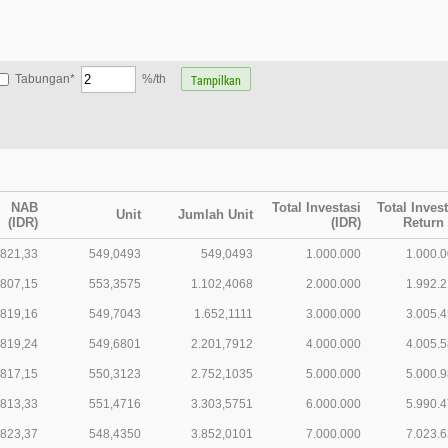
Tabungan*
%/th
NAB
Total Investasi
Total Inves
Unit
Jumlah Unit
(IDR)
(IDR)
Return 
.821,33
549,0493
549,0493
1.000.000
1.000.0
.807,15
553,3575
1.102,4068
2.000.000
1.992.2
.819,16
549,7043
1.652,1111
3.000.000
3.005.4
.819,24
549,6801
2.201,7912
4.000.000
4.005.5
.817,15
550,3123
2.752,1035
5.000.000
5.000.9
.813,33
551,4716
3.303,5751
6.000.000
5.990.4
.823,37
548,4350
3.852,0101
7.000.000
7.023.6