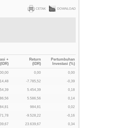
CETAK
DOWNLOAD
tasi +
Return
Pertumbuhan
(IDR)
(IDR)
Investasi (%)
00,00
0,00
0,00
14,48
-7.785,52
-0,39
54,39
5.454,39
0,18
86,56
5.586,56
0,14
84,81
984,81
0,02
71,78
-9.528,22
-0,16
39,67
23.639,67
0,34