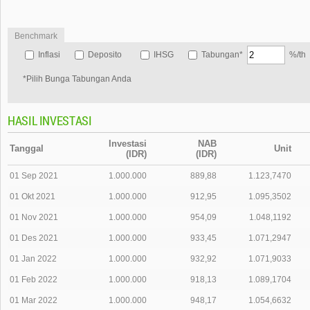
Benchmark
Inflasi
Deposito
IHSG
Tabungan*
%/th
*Pilih Bunga Tabungan Anda
HASIL INVESTASI
Investasi
NAB
Tanggal
Unit
(IDR)
(IDR)
01 Sep 2021
1.000.000
889,88
1.123,7470
01 Okt 2021
1.000.000
912,95
1.095,3502
01 Nov 2021
1.000.000
954,09
1.048,1192
01 Des 2021
1.000.000
933,45
1.071,2947
01 Jan 2022
1.000.000
932,92
1.071,9033
01 Feb 2022
1.000.000
918,13
1.089,1704
01 Mar 2022
1.000.000
948,17
1.054,6632