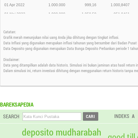
01 Apr 2022
1.000.000
999,16
1.000,8407
01 Mei 2022
1.000.000
1.050,59
951,8461
01 Jun 2022
1.000.000
1.019,13
981,2291
Catatan:
01 Jul 2022
1.000.000
932,51
1.072,3746
Grafik merah menunjukan nilai uang Anda jika dihitung dengan tingkat inflasi.
28 Jul 2022
0
959,72
0,0000
Data Inflasi yang digunakan merupakan inflasi tahunan yang bersumber dari Badan Pusat S
Data Deposito yang digunakan merupakan Data Bunga Deposito Perbankan periode 1 tahun
Disclaimer:
Data yang ditampilkan adalah data historis. Simulasi ini bukan jaminan atas hasil return 
Dalam simulasi ini, return investasi dihitung dengan menggunakan return historis tanpa m
BAREKSAPEDIA
INDEKS
A
SEARCH
deposito mudharabah
good till