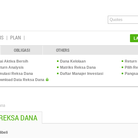
IS
PLAN
L
OBLIGASI
OTHERS
lai Aktiva Bersih
Dana Kelolaan
Return 
turn Analysis
Matriks Reksa Dana
Pilih 
mulasi Reksa Dana
Daftar Manajer Investasi
Pangsa
wnload Data Reksa Dana
ana
 REKSA DANA
ibeli