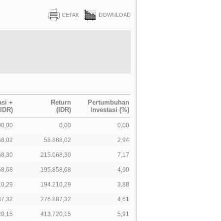
CETAK
DOWNLOAD
asi +
Return
Pertumbuhan
(IDR)
(IDR)
Investasi (%)
00,00
0,00
0,00
68,02
58.868,02
2,94
68,30
215.068,30
7,17
58,68
195.858,68
4,90
10,29
194.210,29
3,88
87,32
276.887,32
4,61
20,15
413.720,15
5,91