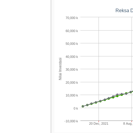
Reksa D
70,000 k
60,000 k
50,000 k
40,000 k
Nilai Investasi
30,000 k
20,000 k
10,000 k
0 k
-10,000 k
20 Dec, 2021
8 Aug,