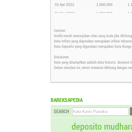
01 Apr 2022
1.000.000
1.
01 Mei 2022
1.000.000
1.
01 Jun 2022
1.000.000
1.
Catatan:
01 Jul 2022
1.000.000
Grafik merah menunjukan nilai uang Anda jika dihitung 
01 Agt 2022
1.000.000
1.
Data Inflasi yang digunakan merupakan inflasi tahuna
Data Deposito yang digunakan merupakan Data Bunga D
01 Sep 2022
1.000.000
1.
Disclaimer:
01 Okt 2022
1.000.000
1.
Data yang ditampilkan adalah data historis. Simulasi i
01 Nov 2022
1.000.000
1.
Dalam simulasi ini, return investasi dihitung dengan 
01 Des 2022
1.000.000
1.
01 Jan 2023
1.000.000
1.
01 Feb 2023
1.000.000
1.
BAREKSAPEDIA
01 Mar 2023
1.000.000
1.
SEARCH
01 Apr 2023
1.000.000
1.
01 Mei 2023
1.000.000
1.
deposito mudhar
01 Jun 2023
1.000.000
1.