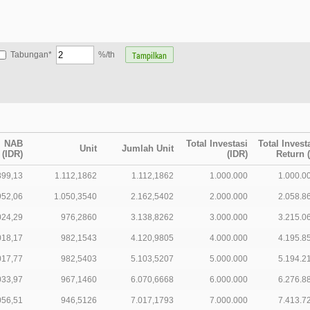
Tabungan*
%/th
NAB
Total Investasi
Total Invest
Unit
Jumlah Unit
(IDR)
(IDR)
Return 
899,13
1.112,1862
1.112,1862
1.000.000
1.000.0
952,06
1.050,3540
2.162,5402
2.000.000
2.058.8
024,29
976,2860
3.138,8262
3.000.000
3.215.0
018,17
982,1543
4.120,9805
4.000.000
4.195.8
017,77
982,5403
5.103,5207
5.000.000
5.194.2
033,97
967,1460
6.070,6668
6.000.000
6.276.8
056,51
946,5126
7.017,1793
7.000.000
7.413.7