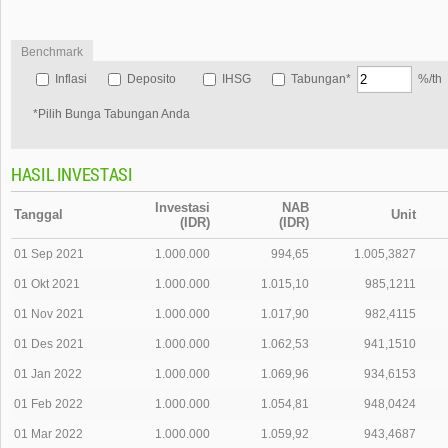
Benchmark
Inflasi
Deposito
IHSG
Tabungan*
%/th
*Pilih Bunga Tabungan Anda
HASIL INVESTASI
Investasi
NAB
Tanggal
Unit
(IDR)
(IDR)
01 Sep 2021
1.000.000
994,65
1.005,3827
01 Okt 2021
1.000.000
1.015,10
985,1211
01 Nov 2021
1.000.000
1.017,90
982,4115
01 Des 2021
1.000.000
1.062,53
941,1510
01 Jan 2022
1.000.000
1.069,96
934,6153
01 Feb 2022
1.000.000
1.054,81
948,0424
01 Mar 2022
1.000.000
1.059,92
943,4687