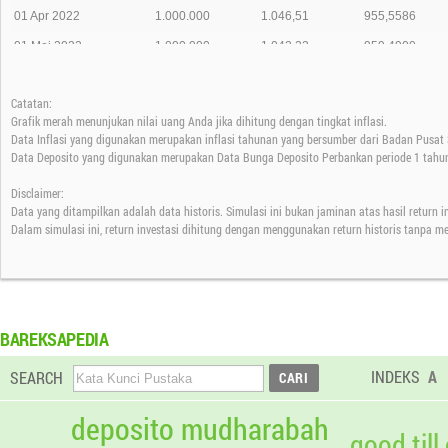
01 Apr 2022
1.000.000
1.046,51
955,5586
01 Mei 2022
1.000.000
1.042,22
959,4900
01 Jun 2022
1.000.000
1.052,03
950,5399
Catatan:
01 Jul 2022
1.000.000
1.150,98
868,8267
Grafik merah menunjukan nilai uang Anda jika dihitung dengan tingkat inflasi.
01 Agt 2022
1.000.000
1.143,78
874,2938
Data Inflasi yang digunakan merupakan inflasi tahunan yang bersumber dari Badan Pusat S
Data Deposito yang digunakan merupakan Data Bunga Deposito Perbankan periode 1 tahun
01 Sep 2022
1.000.000
1.139,49
877,5846
Disclaimer:
01 Okt 2022
1.000.000
1.144,35
873,8585
Data yang ditampilkan adalah data historis. Simulasi ini bukan jaminan atas hasil return 
01 Nov 2022
1.000.000
1.146,55
872,1830
Dalam simulasi ini, return investasi dihitung dengan menggunakan return historis tanpa m
01 Des 2022
1.000.000
1.148,10
871,0047
01 Jan 2023
1.000.000
1.143,96
874,1531
01 Feb 2023
1.000.000
1.147,50
871,4614
BAREKSAPEDIA
01 Mar 2023
1.000.000
1.147,80
871,2340
INDEKS
A
SEARCH
01 Apr 2023
1.000.000
1.146,28
872,3872
01 Mei 2023
1.000.000
1.132,43
883,0545
deposito mudharabah
good till
01 Jun 2023
1.000.000
1.128,37
886,2311