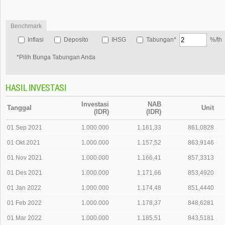
Benchmark
Inflasi
Deposito
IHSG
Tabungan*
%/th
*Pilih Bunga Tabungan Anda
HASIL INVESTASI
Investasi
NAB
Tanggal
Unit
(IDR)
(IDR)
01 Sep 2021
1.000.000
1.161,33
861,0828
01 Okt 2021
1.000.000
1.157,52
863,9146
01 Nov 2021
1.000.000
1.166,41
857,3313
01 Des 2021
1.000.000
1.171,66
853,4920
01 Jan 2022
1.000.000
1.174,48
851,4440
01 Feb 2022
1.000.000
1.178,37
848,6281
01 Mar 2022
1.000.000
1.185,51
843,5181