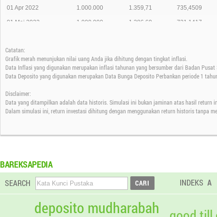
01 Apr 2022
1.000.000
1.359,71
735,4509
01 Mei 2022
1.000.000
1.386,69
721,1417
01 Jun 2022
1.000.000
1.410,91
708,7624
Catatan:
01 Jul 2022
1.000.000
1.393,24
717,7514
Grafik merah menunjukan nilai uang Anda jika dihitung dengan tingkat inflasi.
01 Agt 2022
1.000.000
1.422,18
703,1459
Data Inflasi yang digunakan merupakan inflasi tahunan yang bersumber dari Badan Pusat S
Data Deposito yang digunakan merupakan Data Bunga Deposito Perbankan periode 1 tahun
01 Sep 2022
1.000.000
1.428,05
700,2556
Disclaimer:
01 Okt 2022
1.000.000
1.416,46
705,9853
Data yang ditampilkan adalah data historis. Simulasi ini bukan jaminan atas hasil return 
01 Nov 2022
1.000.000
1.406,34
711,0656
Dalam simulasi ini, return investasi dihitung dengan menggunakan return historis tanpa m
01 Des 2022
1.000.000
1.420,71
703,8734
01 Jan 2023
1.000.000
1.408,68
709,8844
01 Feb 2023
1.000.000
1.411,46
708,4862
BAREKSAPEDIA
01 Mar 2023
1.000.000
1.434,76
696,9807
INDEKS
A
SEARCH
01 Apr 2023
1.000.000
1.446,49
691,3287
01 Mei 2023
1.000.000
1.471,31
679,6664
deposito mudharabah
good till
01 Jun 2023
1.000.000
1.432,96
697,8562