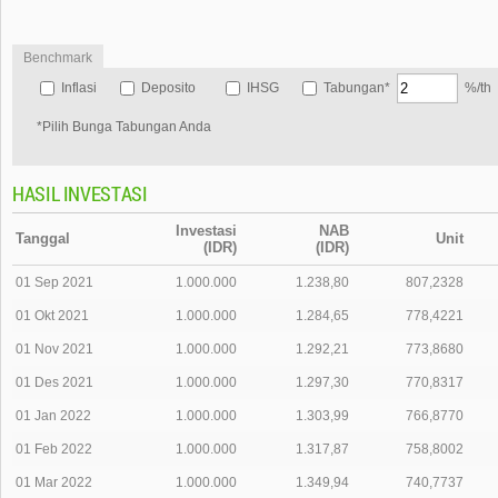
Benchmark
Inflasi
Deposito
IHSG
Tabungan*
%/th
*Pilih Bunga Tabungan Anda
HASIL INVESTASI
Investasi
NAB
Tanggal
Unit
(IDR)
(IDR)
01 Sep 2021
1.000.000
1.238,80
807,2328
01 Okt 2021
1.000.000
1.284,65
778,4221
01 Nov 2021
1.000.000
1.292,21
773,8680
01 Des 2021
1.000.000
1.297,30
770,8317
01 Jan 2022
1.000.000
1.303,99
766,8770
01 Feb 2022
1.000.000
1.317,87
758,8002
01 Mar 2022
1.000.000
1.349,94
740,7737