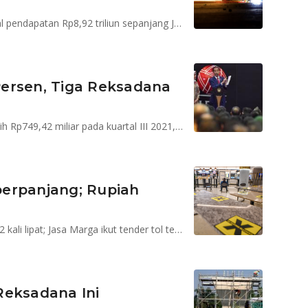
Emiten pengelola jalan tol milik negara ini meraih total pendapatan Rp8,92 triliun sepanjang Januari-Juni 2023
ersen, Tiga Reksadana
PT Jasa Marga (Persero) Tbk (JSMR) meraih laba bersih Rp749,42 miliar pada kuartal III 2021, meroket 374 persen dari periode yang sama tahun lalu
iperpanjang; Rupiah
Investasi China di RI meningkat; Anggaran PUPR naik 2 kali lipat; Jasa Marga ikut tender tol terpanjang
Reksadana Ini