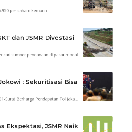
5.950 per saham kemarin
T dan JSMR Divestasi
ncari sumber pendanaan di pasar modal
Jokowi : Sekuritisasi Bisa
Jokowi menghadiri pencatatan KIK EBA Mandiri JSMR01-Surat Berharga Pendapatan Tol Jakarta-Bogor-Ciawi (Jagorawi)
s Ekspektasi, JSMR Naik