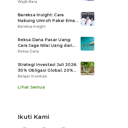
Ritel
Wajib Baca
Bareksa Insight: Cara
Nabung Umroh Pakai Emas
Digital agar Nilainya
Bareksa Insight
Tumbuh Lebih Cepat
Reksa Dana Pasar Uang:
Cara Jaga Nilai Uang dari
Gerusan Inflasi
Reksa Dana
Strategi Investasi Juli 2026:
30% Obligasi Global, 20%
Emas, Saham Ekspor Jadi
Belajar Investasi
Andalan?
Lihat Semua
Ikuti Kami