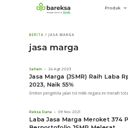
Produk
Bareksa Prioritas
Tentang Bareksa
Berita dan Analisis
Saham
BERITA
/ JASA MARGA
Menyediakan layanan manajemen kekaya
Kenali rekam jejak dan
Informasi terkini dan tepercaya terkait
Transaksi cepat,
all in one
di halaman
dengan penasihat investasi independen.
keunggulan kami.
investasi di Indonesia.
Order.
jasa marga
Emas
Bebas pilih partner penyimpanan, harga
Saham
•
24 Agt 2023
relatif stabil.
Jasa Marga (JSMR) Raih Laba Rp1
2023, Naik 55%
Reksa Dana
•
09 Nov 2021
Laba Jasa Marga Meroket 374 P
Berportofolio JSMR Melesat