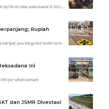
PT Jasa Marga (Persero) Tbk (JSMR) meraih laba bersih Rp749,42 miliar pada kuartal III 2021, meroket 374 persen dari periode yang sama tahun lalu
iperpanjang; Rupiah
Investasi China di RI meningkat; Anggaran PUPR naik 2 kali lipat; Jasa Marga ikut tender tol terpanjang
Reksadana Ini
5.950 per saham kemarin
T dan JSMR Divestasi