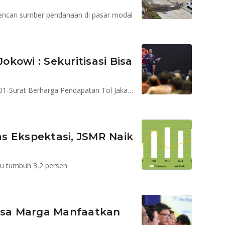
ncari sumber pendanaan di pasar modal
Jokowi : Sekuritisasi Bisa
Jokowi menghadiri pencatatan KIK EBA Mandiri JSMR01-Surat Berharga Pendapatan Tol Jakarta-Bogor-Ciawi (Jagorawi)
s Ekspektasi, JSMR Naik
tau tumbuh 3,2 persen
Jasa Marga Manfaatkan