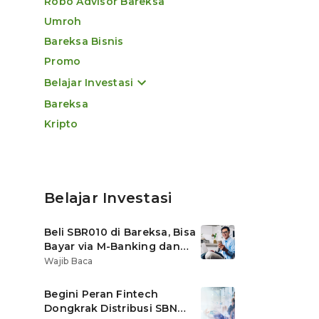
Robo Advisor Bareksa
Umroh
Bareksa Bisnis
Promo
Belajar Investasi
Bareksa
Kripto
Belajar Investasi
Beli SBR010 di Bareksa, Bisa
Bayar via M-Banking dan
OVO di Tokopedia
Wajib Baca
Begini Peran Fintech
Dongkrak Distribusi SBN