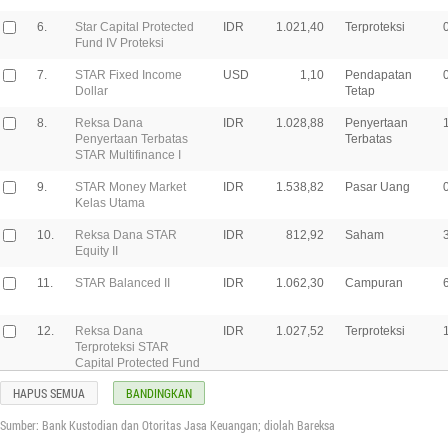
6.
Star Capital Protected
IDR
1.021,40
Terproteksi
Fund IV Proteksi
7.
STAR Fixed Income
USD
1,10
Pendapatan
Dollar
Tetap
8.
Reksa Dana
IDR
1.028,88
Penyertaan
Penyertaan Terbatas
Terbatas
STAR Multifinance I
9.
STAR Money Market
IDR
1.538,82
Pasar Uang
Kelas Utama
10.
Reksa Dana STAR
IDR
812,92
Saham
Equity II
11.
STAR Balanced II
IDR
1.062,30
Campuran
12.
Reksa Dana
IDR
1.027,52
Terproteksi
Terproteksi STAR
Capital Protected Fund
V Proteksi
HAPUS SEMUA
BANDINGKAN
13.
Reksa Dana
IDR
1.032,26
Terproteksi
-
Sumber: Bank Kustodian dan Otoritas Jasa Keuangan; diolah Bareksa
Terproteksi STAR
Capital Protected Fund