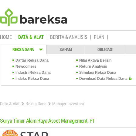
HOME
DATA & ALAT
BERITA & ANALISIS
PLAN
REKSA DANA
SAHAM
OBLIGASI
Daftar Reksa Dana
Nilai Aktiva Bersih
Newcomers
Return Analysis
Industri Reksa Dana
Simulasi Reksa Dana
Indeks Reksa Dana
Download Data Reksa Dana
Data & Alat
Reksa Dana
Manajer Investasi
Surya Timur Alam Raya Asset Management, PT