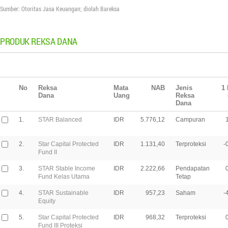
Sumber: Otoritas Jasa Keuangan; diolah Bareksa
PRODUK REKSA DANA
No
Reksa
Mata
NAB
Jenis
1 
Dana
Uang
Reksa
Dana
1.
STAR Balanced
IDR
5.776,12
Campuran
2.
Star Capital Protected
IDR
1.131,40
Terproteksi
-
Fund II
3.
STAR Stable Income
IDR
2.222,66
Pendapatan
Fund Kelas Utama
Tetap
4.
STAR Sustainable
IDR
957,23
Saham
-
Equity
5.
Star Capital Protected
IDR
968,32
Terproteksi
Fund III Proteksi