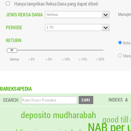
Hanya tampilkan Reksa Dana yang dapat dibeli
JENIS REKSA DANA
Manajer
PERIODE
RETURN
Beta
Stan
Semua
> 0%
> 5%
> 10%
> 15%
> 20%
BAREKSAPEDIA
INDEKS
A
SEARCH
deposito mudharabah
good till
NAB per u