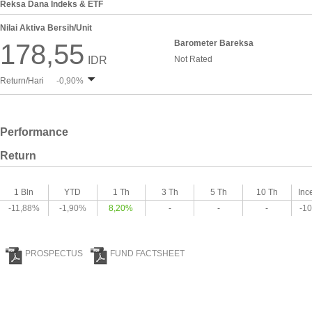
Reksa Dana Indeks & ETF
Nilai Aktiva Bersih/Unit
Barometer Bareksa
178,55
IDR
Not Rated
Return/Hari
-0,90%
Performance
Return
1 Bln
YTD
1 Th
3 Th
5 Th
10 Th
Inc
-11,88%
-1,90%
8,20%
-
-
-
-1
PROSPECTUS
FUND FACTSHEET