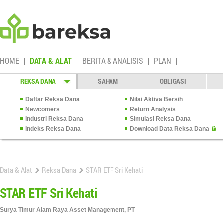
HOME
DATA & ALAT
BERITA & ANALISIS
PLAN
REKSA DANA
SAHAM
OBLIGASI
Daftar Reksa Dana
Nilai Aktiva Bersih
Newcomers
Return Analysis
Industri Reksa Dana
Simulasi Reksa Dana
Indeks Reksa Dana
Download Data Reksa Dana
Data & Alat
Reksa Dana
STAR ETF Sri Kehati
STAR ETF Sri Kehati
Surya Timur Alam Raya Asset Management, PT