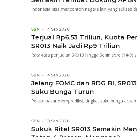
Semakin Terlibat Dukung APBN
SBN
•
14 Sep 2020
Terjual Rp6,53 Triliun, Kuota 
SR013 Naik Jadi Rp9 Triliun
Rata-rata penjualan SR013 hingga Senin sore (14/9) se
SBN
•
14 Sep 2020
Jelang FOMC dan RDG BI, SR013
Suku Bunga Turun
SBN
•
18 Sep 2020
Sukuk Ritel SR013 Semakin Men