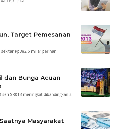
dari Rp1 juta
liun, Target Pemesanan
sekitar Rp382,6 miliar per hari
sil dan Bunga Acuan
a
Spread yang diberikan pemerintah pada penerbitan SR seri SR013 meningkat dibandingkan seri sebelumnya
 Saatnya Masyarakat