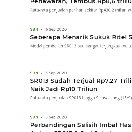
Penawaran, Tembus Rp8,6 trili
SBN
•
16 Sep 2020
Seberapa Menarik Sukuk Ritel S
Modal pembelian SR013 pun sangat terjangkau mulai 
SBN
•
15 Sep 2020
SR013 Sudah Terjual Rp7,27 Tri
Naik Jadi Rp10 Triliun
Rata-rata penjualan SR013 hingga Selasa siang (15/9) 
SBN
•
15 Sep 2020
Perbandingan Selisih Imbal Ha