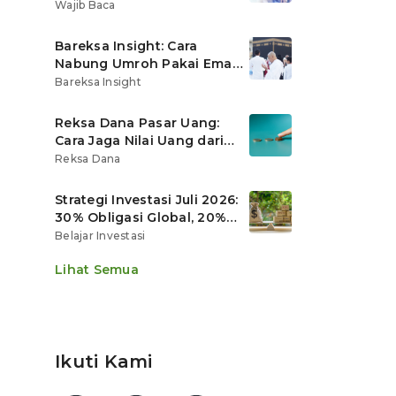
Ritel
Wajib Baca
Bareksa Insight: Cara
Nabung Umroh Pakai Emas
Digital agar Nilainya
Bareksa Insight
Tumbuh Lebih Cepat
Reksa Dana Pasar Uang:
Cara Jaga Nilai Uang dari
Gerusan Inflasi
Reksa Dana
Strategi Investasi Juli 2026:
30% Obligasi Global, 20%
Emas, Saham Ekspor Jadi
Belajar Investasi
Andalan?
Lihat Semua
Ikuti Kami