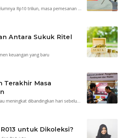
Target pemesanan naik menjadi Rp12 triliun dari sebelumnya Rp10 triliun, masa pemesanan tinggal 6 hari
an Antara Sukuk Ritel
umen keuangan yang baru
an Terakhir Masa
un
Rata-rata penjualan per hari sekitar Rp430,2 miliar, atau meningkat dibandingkan hari sebelumnya Rp382,6 miliar
R013 untuk Dikoleksi?