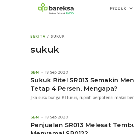
Produk
Bareksa Prioritas
Tentang Bareksa
Berita dan Analisis
Saham
BERITA
/ SUKUK
Menyediakan layanan manajemen kekaya
Kenali rekam jejak dan
Informasi terkini dan tepercaya terkait
Transaksi cepat,
all in one
di halaman
dengan penasihat investasi independen.
keunggulan kami.
investasi di Indonesia.
Order.
sukuk
Emas
Bebas pilih partner penyimpanan, harga
SBN
•
18 Sep 2020
relatif stabil.
Sukuk Ritel SR013 Semakin Men
Tetap 4 Persen, Mengapa?
Jika suku bunga BI turun, rupiah berpotensi makin ber
SBN
•
18 Sep 2020
Penjualan SR013 Melesat Tembu
Menyamai SR012?