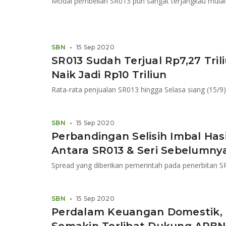
Modal pembelian SR013 pun sangat terjangkau mulai 
SBN
•
15 Sep 2020
SR013 Sudah Terjual Rp7,27 Tri
Naik Jadi Rp10 Triliun
Rata-rata penjualan SR013 hingga Selasa siang (15/9) 
SBN
•
15 Sep 2020
Perbandingan Selisih Imbal Ha
Antara SR013 & Seri Sebelumny
SBN
•
15 Sep 2020
Perdalam Keuangan Domestik,