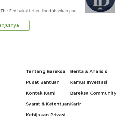
Pelaku pasar memprediksi, tingkat suku bunga acuan The Fed bakal tetap dipertahankan pada level 0-25 persen
anjutnya
Tentang Bareksa
Berita & Analisis
Pusat Bantuan
Kamus Investasi
Kontak Kami
Bareksa Community
Syarat & Ketentuan
Karir
Kebijakan Privasi