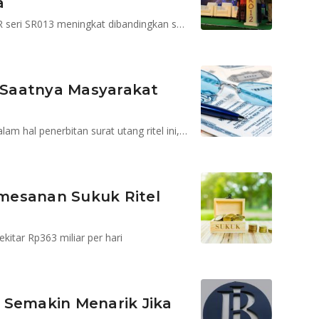
a
Spread yang diberikan pemerintah pada penerbitan SR seri SR013 meningkat dibandingkan seri sebelumnya
 Saatnya Masyarakat
Indonesia bisa mencontoh negara lain yang sukses dalam hal penerbitan surat utang ritel ini, seperti Jepang
Pemesanan Sukuk Ritel
kitar Rp363 miliar per hari
 Semakin Menarik Jika