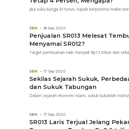
Tetap 4 Persen, Mengapa?
Jika suku bunga BI turun, rupiah berpotensi makin ber
SBN
•
18 Sep 2020
Penjualan SR013 Melesat Tembu
Menyamai SR012?
SBN
•
17 Sep 2020
Sekilas Sejarah Sukuk, Perbeda
dan Sukuk Tabungan
Dalam sejarah ekonomi Islam, sukuk bukanlah instr
SBN
•
17 Sep 2020
SR013 Laris Terjual Jelang Pek