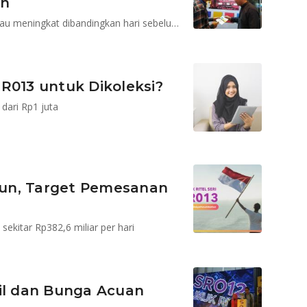
un
Rata-rata penjualan per hari sekitar Rp430,2 miliar, atau meningkat dibandingkan hari sebelumnya Rp382,6 miliar
R013 untuk Dikoleksi?
dari Rp1 juta
liun, Target Pemesanan
sekitar Rp382,6 miliar per hari
sil dan Bunga Acuan