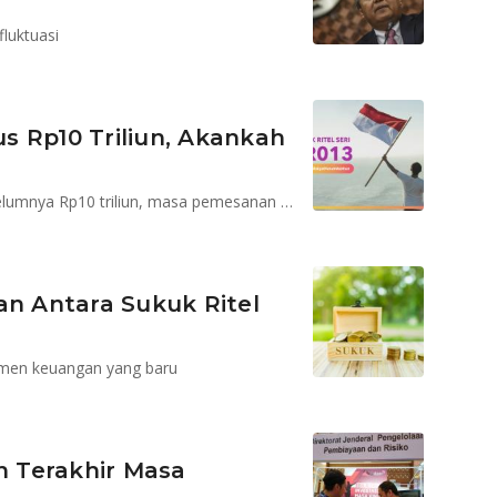
fluktuasi
s Rp10 Triliun, Akankah
Target pemesanan naik menjadi Rp12 triliun dari sebelumnya Rp10 triliun, masa pemesanan tinggal 6 hari
an Antara Sukuk Ritel
umen keuangan yang baru
an Terakhir Masa