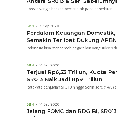
Antara SR013 & Seri Sebelumny
SBN
•
15 Sep 2020
Perdalam Keuangan Domestik,
Semakin Terlibat Dukung APBN
SBN
•
14 Sep 2020
Terjual Rp6,53 Triliun, Kuota 
SR013 Naik Jadi Rp9 Triliun
Rata-rata penjualan SR013 hingga Senin sore (14/9) se
SBN
•
14 Sep 2020
Jelang FOMC dan RDG BI, SR013