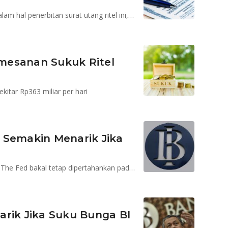
Indonesia bisa mencontoh negara lain yang sukses dalam hal penerbitan surat utang ritel ini, seperti Jepang
Pemesanan Sukuk Ritel
kitar Rp363 miliar per hari
 Semakin Menarik Jika
Pelaku pasar memprediksi, tingkat suku bunga acuan The Fed bakal tetap dipertahankan pada level 0-25 persen
arik Jika Suku Bunga BI