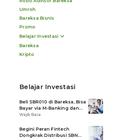
Robo Advisor Bareksa
Umroh
Bareksa Bisnis
Promo
Belajar Investasi
Bareksa
Kripto
Belajar Investasi
Beli SBR010 di Bareksa, Bisa
Bayar via M-Banking dan
OVO di Tokopedia
Wajib Baca
Begini Peran Fintech
Dongkrak Distribusi SBN