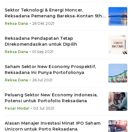
Sektor Teknologi & Energi Moncer,
Reksadana Pemenang Bareksa-Kontan 5th
Fund Awards Layak Koleksi
•
Reksa Dana
26 Okt 2021
Reksadana Pendapatan Tetap
Direkomendasikan untuk Dipilih
•
Reksa Dana
01 Sep 2021
Saham Sektor New Economy Prospektif,
Reksadana Ini Punya Portofolionya
•
Reksa Dana
26 Jul 2021
Peluang Sektor New Economy Indonesia,
Potensi untuk Portofolio Reksadana
•
Pasar Modal
02 Jul 2021
Alasan Manajer Investasi Minat IPO Saham
Unicorn untuk Porto Reksadana