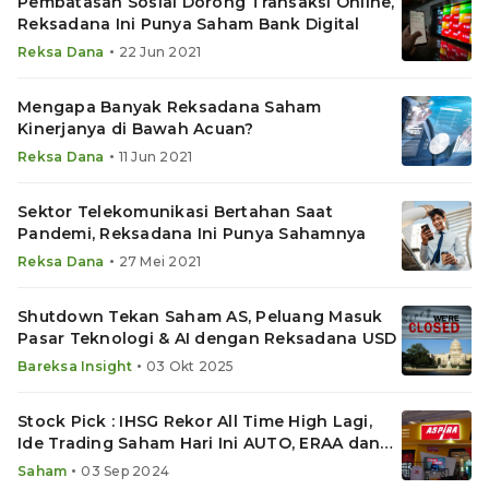
Pembatasan Sosial Dorong Transaksi Online,
Reksadana Ini Punya Saham Bank Digital
•
Reksa Dana
22 Jun 2021
Mengapa Banyak Reksadana Saham
Kinerjanya di Bawah Acuan?
•
Reksa Dana
11 Jun 2021
Sektor Telekomunikasi Bertahan Saat
Pandemi, Reksadana Ini Punya Sahamnya
•
Reksa Dana
27 Mei 2021
Shutdown Tekan Saham AS, Peluang Masuk
Pasar Teknologi & AI dengan Reksadana USD
•
Bareksa Insight
03 Okt 2025
Stock Pick : IHSG Rekor All Time High Lagi,
Ide Trading Saham Hari Ini AUTO, ERAA dan
MAPA
•
Saham
03 Sep 2024