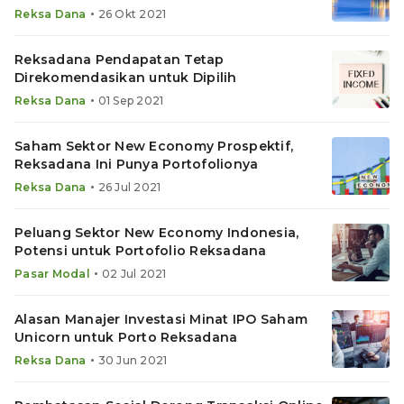
Fund Awards Layak Koleksi
•
Reksa Dana
26 Okt 2021
Reksadana Pendapatan Tetap
Direkomendasikan untuk Dipilih
•
Reksa Dana
01 Sep 2021
Saham Sektor New Economy Prospektif,
Reksadana Ini Punya Portofolionya
•
Reksa Dana
26 Jul 2021
Peluang Sektor New Economy Indonesia,
Potensi untuk Portofolio Reksadana
•
Pasar Modal
02 Jul 2021
Alasan Manajer Investasi Minat IPO Saham
Unicorn untuk Porto Reksadana
•
Reksa Dana
30 Jun 2021