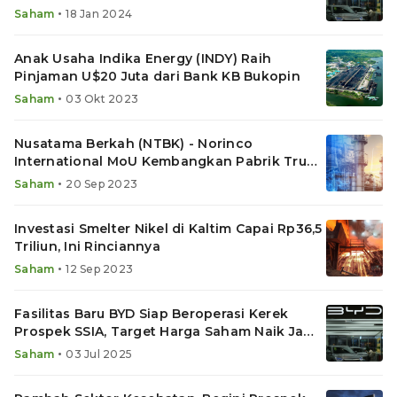
•
Saham
18 Jan 2024
Anak Usaha Indika Energy (INDY) Raih
Pinjaman U$20 Juta dari Bank KB Bukopin
•
Saham
03 Okt 2023
Nusatama Berkah (NTBK) - Norinco
International MoU Kembangkan Pabrik Truk
Listrik
•
Saham
20 Sep 2023
Investasi Smelter Nikel di Kaltim Capai Rp36,5
Triliun, Ini Rinciannya
•
Saham
12 Sep 2023
Fasilitas Baru BYD Siap Beroperasi Kerek
Prospek SSIA, Target Harga Saham Naik Jadi
Segini
•
Saham
03 Jul 2025