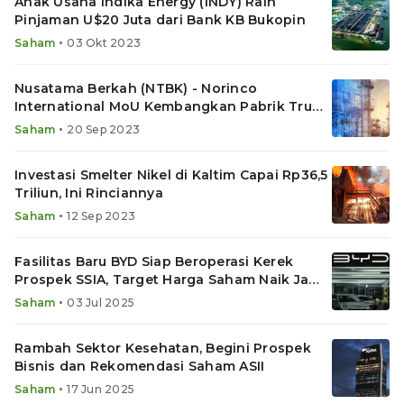
Anak Usaha Indika Energy (INDY) Raih
Pinjaman U$20 Juta dari Bank KB Bukopin
•
Saham
03 Okt 2023
Nusatama Berkah (NTBK) - Norinco
International MoU Kembangkan Pabrik Truk
Listrik
•
Saham
20 Sep 2023
Investasi Smelter Nikel di Kaltim Capai Rp36,5
Triliun, Ini Rinciannya
•
Saham
12 Sep 2023
Fasilitas Baru BYD Siap Beroperasi Kerek
Prospek SSIA, Target Harga Saham Naik Jadi
Segini
•
Saham
03 Jul 2025
Rambah Sektor Kesehatan, Begini Prospek
Bisnis dan Rekomendasi Saham ASII
•
Saham
17 Jun 2025