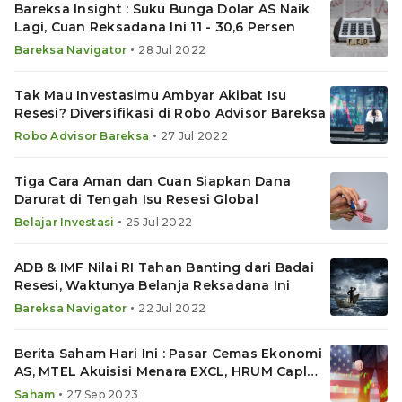
Bareksa Insight : Suku Bunga Dolar AS Naik
Lagi, Cuan Reksadana Ini 11 - 30,6 Persen
•
Bareksa Navigator
28 Jul 2022
Tak Mau Investasimu Ambyar Akibat Isu
Resesi? Diversifikasi di Robo Advisor Bareksa
•
Robo Advisor Bareksa
27 Jul 2022
Tiga Cara Aman dan Cuan Siapkan Dana
Darurat di Tengah Isu Resesi Global
•
Belajar Investasi
25 Jul 2022
ADB & IMF Nilai RI Tahan Banting dari Badai
Resesi, Waktunya Belanja Reksadana Ini
•
Bareksa Navigator
22 Jul 2022
Berita Saham Hari Ini : Pasar Cemas Ekonomi
AS, MTEL Akuisisi Menara EXCL, HRUM Caplok
Infei Metal
•
Saham
27 Sep 2023