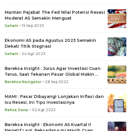
Mantan Pejabat The Fed Nilai Potensi Resesi
Moderat AS Semakin Menguat
•
Saham
19 Sep 2023
Ekonomi AS pada Agustus 2023 Semakin
Dekati Titik Stagnasi
•
Saham
24 Agt 2023
Bareksa Insight : Jurus Agar Investasi Cuan
Terus, Saat Tekanan Pasar Global Makin
Berat
•
Bareksa Navigator
28 Sep 2022
MAMI : Pasar Dibayangi Lonjakan Inflasi dan
Isu Resesi, Ini Tips Investasinya
•
Reksa Dana
02 Agt 2022
Bareksa Insight : Ekonomi AS Kuartal II
Negatif Lagi, Reksadana Ini Masih Cuan