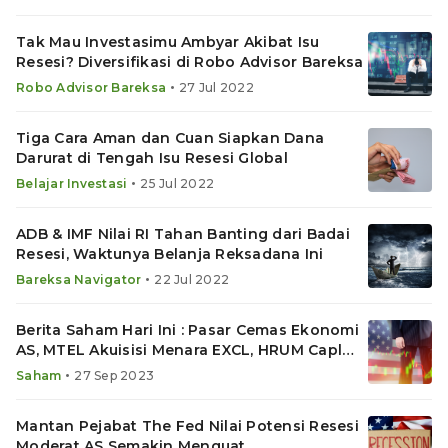
Tak Mau Investasimu Ambyar Akibat Isu
Resesi? Diversifikasi di Robo Advisor Bareksa
•
Robo Advisor Bareksa
27 Jul 2022
Tiga Cara Aman dan Cuan Siapkan Dana
Darurat di Tengah Isu Resesi Global
•
Belajar Investasi
25 Jul 2022
ADB & IMF Nilai RI Tahan Banting dari Badai
Resesi, Waktunya Belanja Reksadana Ini
•
Bareksa Navigator
22 Jul 2022
Berita Saham Hari Ini : Pasar Cemas Ekonomi
AS, MTEL Akuisisi Menara EXCL, HRUM Caplok
Infei Metal
•
Saham
27 Sep 2023
Mantan Pejabat The Fed Nilai Potensi Resesi
Moderat AS Semakin Menguat