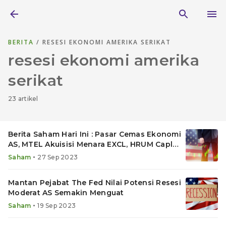
BERITA
/ RESESI EKONOMI AMERIKA SERIKAT
resesi ekonomi amerika
serikat
23 artikel
Berita Saham Hari Ini : Pasar Cemas Ekonomi
AS, MTEL Akuisisi Menara EXCL, HRUM Caplok
Infei Metal
•
Saham
27 Sep 2023
Mantan Pejabat The Fed Nilai Potensi Resesi
Moderat AS Semakin Menguat
•
Saham
19 Sep 2023