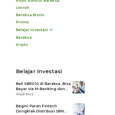
Robo Advisor Bareksa
Umroh
Bareksa Bisnis
Promo
Belajar Investasi
Bareksa
Kripto
Belajar Investasi
Beli SBR010 di Bareksa, Bisa
Bayar via M-Banking dan
OVO di Tokopedia
Wajib Baca
Begini Peran Fintech
Dongkrak Distribusi SBN