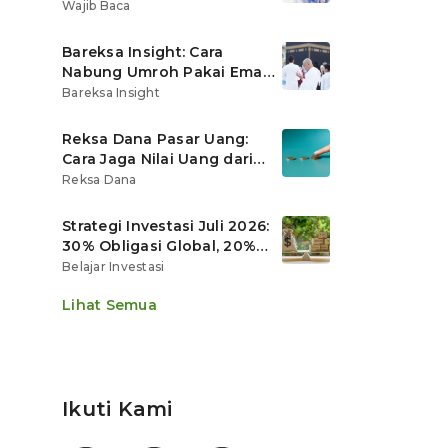
Ritel
Wajib Baca
Bareksa Insight: Cara
Nabung Umroh Pakai Emas
Digital agar Nilainya
Bareksa Insight
Tumbuh Lebih Cepat
Reksa Dana Pasar Uang:
Cara Jaga Nilai Uang dari
Gerusan Inflasi
Reksa Dana
Strategi Investasi Juli 2026:
30% Obligasi Global, 20%
Emas, Saham Ekspor Jadi
Belajar Investasi
Andalan?
Lihat Semua
Ikuti Kami