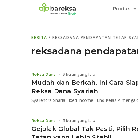
Produk
Bareksa Prioritas
Tentang Bareksa
Berita dan Analisis
Saham
BERITA
/ REKSADANA PENDAPATAN TETAP SYA
Menyediakan layanan manajemen kekaya
Kenali rekam jejak dan
Informasi terkini dan tepercaya terkait
Transaksi cepat,
all in one
di halaman
dengan penasihat investasi independen.
keunggulan kami.
investasi di Indonesia.
Order.
reksadana pendapatan
Emas
Bebas pilih partner penyimpanan, harga
Reksa Dana
•
3 bulan yang lalu
relatif stabil.
Mudah dan Berkah, Ini Cara Si
Reksa Dana Syariah
Reksa Dana
•
3 bulan yang lalu
Gejolak Global Tak Pasti, Pili
Tetap yang Lebih Stabil