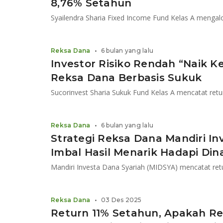
8,76% Setahun
Reksa Dana
•
6 bulan yang lalu
Investor Risiko Rendah “Naik K
Reksa Dana Berbasis Sukuk
Reksa Dana
•
6 bulan yang lalu
Strategi Reksa Dana Mandiri In
Imbal Hasil Menarik Hadapi Din
Mandiri Investa Dana Syariah (MIDSYA) mencatat ret
Reksa Dana
•
03 Des 2025
Return 11% Setahun, Apakah R