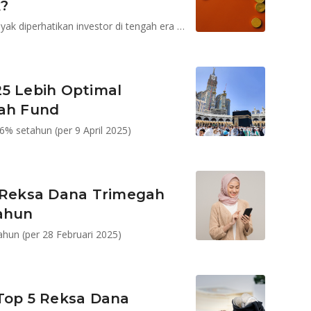
k?
Syailendra Sharia Fixed Income Fund Kelas A masih layak diperhatikan investor di tengah era penurunan suku bunga yang berlanjut hingga 2026
25 Lebih Optimal
iah Fund
6% setahun (per 9 April 2025)
, Reksa Dana Trimegah
tahun
hun (per 28 Februari 2025)
 Top 5 Reksa Dana