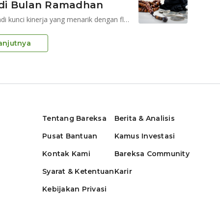
i di Bulan Ramadhan
Portofolio mayoritas obligasi korporasi syariah menjadi kunci kinerja yang menarik dengan fluktuasi rendah
anjutnya
Tentang Bareksa
Berita & Analisis
Pusat Bantuan
Kamus Investasi
Kontak Kami
Bareksa Community
Syarat & Ketentuan
Karir
Kebijakan Privasi