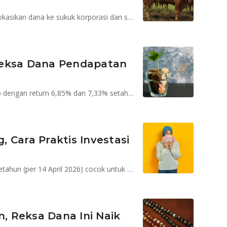
Syailendra Sharia Fixed Income Fund Kelas A mengalokasikan dana ke sukuk korporasi dan sukuk negara yang fluktuasinya rendah untuk menjaga nilai portofolio.
h Reksa Dana Pendapatan
Danamas Stabil dan Simas Syariah Pendapatan Tetap dengan return 6,85% dan 7,33% setahun (per 22 April 2026) yang dikelola oleh Sinarmas AM bisa menjadi pilihan investor moderat
 Cara Praktis Investasi
STAR Stable Amanah Sukuk mencatat return 7,98% setahun (per 14 April 2026) cocok untuk profil risiko moderat dengan horison investasi jangka menengah
n, Reksa Dana Ini Naik