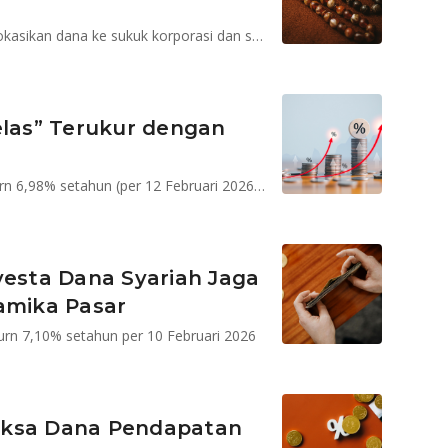
Syailendra Sharia Fixed Income Fund Kelas A mengalokasikan dana ke sukuk korporasi dan sukuk negara yang fluktuasinya rendah untuk menjaga nilai portofolio.
elas” Terukur dengan
Sucorinvest Sharia Sukuk Fund Kelas A mencatat return 6,98% setahun (per 12 Februari 2026), lebih dari dua kali lipat deposito*
vesta Dana Syariah Jaga
amika Pasar
urn 7,10% setahun per 10 Februari 2026
eksa Dana Pendapatan