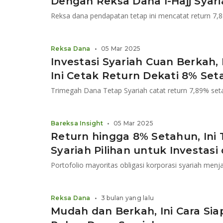
Dengan Reksa Dana I-Hajj Syar
Reksa dana pendapatan tetap ini mencatat return 7,8
Reksa Dana
•
05 Mar 2025
Investasi Syariah Cuan Berkah
Ini Cetak Return Dekati 8% Se
Trimegah Dana Tetap Syariah catat return 7,89% seta
Bareksa Insight
•
05 Mar 2025
Return hingga 8% Setahun, Ini
Syariah Pilihan untuk Investas
Reksa Dana
•
3 bulan yang lalu
Mudah dan Berkah, Ini Cara Si