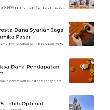
Sucorinvest Sharia Sukuk Fund Kelas A mencatat return 6,98% setahun (per 12 Februari 2026), lebih dari dua kali lipat deposito*
vesta Dana Syariah Jaga
amika Pasar
urn 7,10% setahun per 10 Februari 2026
eksa Dana Pendapatan
k?
Syailendra Sharia Fixed Income Fund Kelas A masih layak diperhatikan investor di tengah era penurunan suku bunga yang berlanjut hingga 2026
25 Lebih Optimal