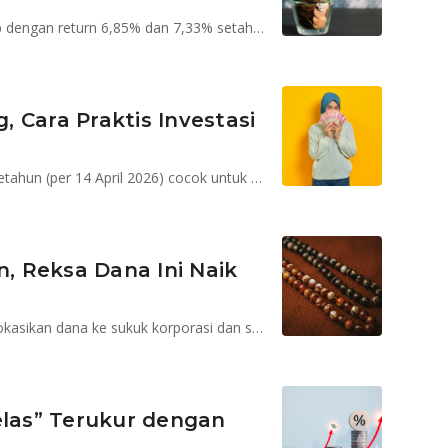
Danamas Stabil dan Simas Syariah Pendapatan Tetap dengan return 6,85% dan 7,33% setahun (per 22 April 2026) yang dikelola oleh Sinarmas AM bisa menjadi pilihan investor moderat
 Cara Praktis Investasi
STAR Stable Amanah Sukuk mencatat return 7,98% setahun (per 14 April 2026) cocok untuk profil risiko moderat dengan horison investasi jangka menengah
n, Reksa Dana Ini Naik
Syailendra Sharia Fixed Income Fund Kelas A mengalokasikan dana ke sukuk korporasi dan sukuk negara yang fluktuasinya rendah untuk menjaga nilai portofolio.
elas” Terukur dengan