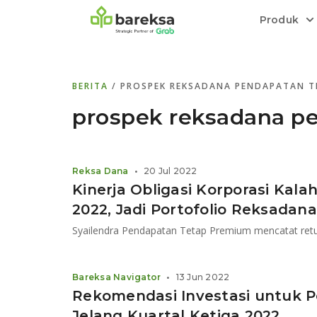
Produk
Bareksa Prioritas
Tentang Bareksa
Berita dan Analisis
Saham
BERITA
/ PROSPEK REKSADANA PENDAPATAN T
Menyediakan layanan manajemen kekaya
Kenali rekam jejak dan
Informasi terkini dan tepercaya terkait
Transaksi cepat,
all in one
di halaman
dengan penasihat investasi independen.
keunggulan kami.
investasi di Indonesia.
Order.
prospek reksadana p
Emas
Bebas pilih partner penyimpanan, harga
Reksa Dana
•
20 Jul 2022
relatif stabil.
Kinerja Obligasi Korporasi Ka
2022, Jadi Portofolio Reksadana 
Syailendra Pendapatan Tetap Premium mencatat retur
Bareksa Navigator
•
13 Jun 2022
Rekomendasi Investasi untuk 
Jelang Kuartal Ketiga 2022