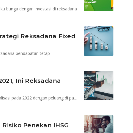
ku bunga dengan investasi di reksadana
Strategi Reksadana Fixed
reksadana pendapatan tetap
2021, Ini Reksadana
MAMI memandang pasar akan memasuki fase normalisasi pada 2022 dengan peluang di pasar obligasi
, Risiko Penekan IHSG