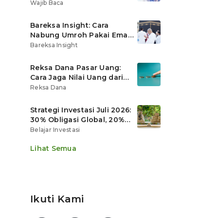
Ritel
Wajib Baca
Bareksa Insight: Cara
Nabung Umroh Pakai Emas
Digital agar Nilainya
Bareksa Insight
Tumbuh Lebih Cepat
Reksa Dana Pasar Uang:
Cara Jaga Nilai Uang dari
Gerusan Inflasi
Reksa Dana
Strategi Investasi Juli 2026:
30% Obligasi Global, 20%
Emas, Saham Ekspor Jadi
Belajar Investasi
Andalan?
Lihat Semua
Ikuti Kami