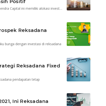
ih Positif
Portofolio reksadana pendapatan tetap kelolaan Syailendra Capital ini memiliki alokasi investasi mayoritas pada obligasi korporasi
Prospek Reksadana
ku bunga dengan investasi di reksadana
Strategi Reksadana Fixed
reksadana pendapatan tetap
2021, Ini Reksadana