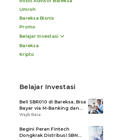
Robo Advisor Bareksa
Umroh
Bareksa Bisnis
Promo
Belajar Investasi
Bareksa
Kripto
Belajar Investasi
Beli SBR010 di Bareksa, Bisa
Bayar via M-Banking dan
OVO di Tokopedia
Wajib Baca
Begini Peran Fintech
Dongkrak Distribusi SBN