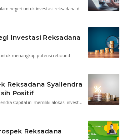
Isu global membayangi tapi masih ada potensi dari dalam negeri untuk investasi reksadana dan SBN
tegi Investasi Reksadana
 untuk menangkap potensi rebound
ek Reksadana Syailendra
ih Positif
Portofolio reksadana pendapatan tetap kelolaan Syailendra Capital ini memiliki alokasi investasi mayoritas pada obligasi korporasi
Prospek Reksadana