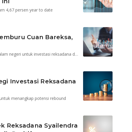
Ini
n 4,67 persen year to date
Pemburu Cuan Bareksa,
Isu global membayangi tapi masih ada potensi dari dalam negeri untuk investasi reksadana dan SBN
tegi Investasi Reksadana
 untuk menangkap potensi rebound
ek Reksadana Syailendra