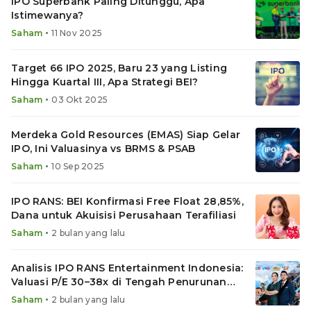
IPO Superbank Paling Ditunggu, Apa
Istimewanya?
•
Saham
11 Nov 2025
Target 66 IPO 2025, Baru 23 yang Listing
Hingga Kuartal III, Apa Strategi BEI?
•
Saham
03 Okt 2025
Merdeka Gold Resources (EMAS) Siap Gelar
IPO, Ini Valuasinya vs BRMS & PSAB
•
Saham
10 Sep 2025
IPO RANS: BEI Konfirmasi Free Float 28,85%,
Dana untuk Akuisisi Perusahaan Terafiliasi
•
Saham
2 bulan yang lalu
Analisis IPO RANS Entertainment Indonesia:
Valuasi P/E 30–38x di Tengah Penurunan
Laba
•
Saham
2 bulan yang lalu