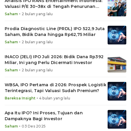
Analisis IPO RANS Entertainment Indonesia:
Valuasi P/E 30–38x di Tengah Penurunan
Laba
•
Saham
2 bulan yang lalu
Prodia Diagnostic Line (PRDL) IPO 522,9 Juta
Saham, Bidik Dana hingga Rp62,75 Miliar
•
Saham
2 bulan yang lalu
INACO (JELI) IPO Juli 2026: Bidik Dana Rp392
Miliar, Ini yang Perlu Dicermati Investor
•
Saham
2 bulan yang lalu
WBSA, IPO Pertama di 2026: Prospek Logistik
Terintegrasi, Tapi Valuasi Sudah Premium?
•
Bareksa Insight
4 bulan yang lalu
Apa Itu IPO? Ini Proses, Tujuan dan
Dampaknya Bagi Investor
•
Saham
03 Des 2025