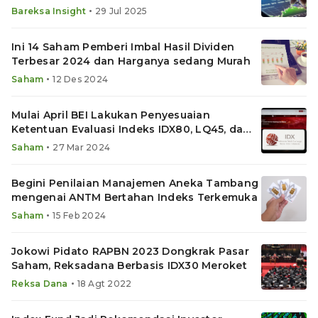
•
Bareksa Insight
29 Jul 2025
Ini 14 Saham Pemberi Imbal Hasil Dividen
Terbesar 2024 dan Harganya sedang Murah
•
Saham
12 Des 2024
Mulai April BEI Lakukan Penyesuaian
Ketentuan Evaluasi Indeks IDX80, LQ45, dan
IDX30
•
Saham
27 Mar 2024
Begini Penilaian Manajemen Aneka Tambang
mengenai ANTM Bertahan Indeks Terkemuka
•
Saham
15 Feb 2024
Jokowi Pidato RAPBN 2023 Dongkrak Pasar
Saham, Reksadana Berbasis IDX30 Meroket
•
Reksa Dana
18 Agt 2022