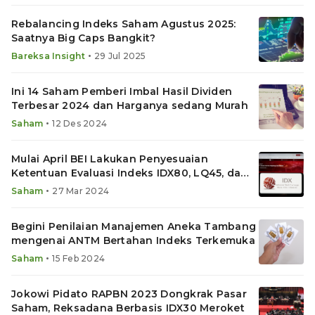
Rebalancing Indeks Saham Agustus 2025:
Saatnya Big Caps Bangkit?
•
Bareksa Insight
29 Jul 2025
Ini 14 Saham Pemberi Imbal Hasil Dividen
Terbesar 2024 dan Harganya sedang Murah
•
Saham
12 Des 2024
Mulai April BEI Lakukan Penyesuaian
Ketentuan Evaluasi Indeks IDX80, LQ45, dan
IDX30
•
Saham
27 Mar 2024
Begini Penilaian Manajemen Aneka Tambang
mengenai ANTM Bertahan Indeks Terkemuka
•
Saham
15 Feb 2024
Jokowi Pidato RAPBN 2023 Dongkrak Pasar
Saham, Reksadana Berbasis IDX30 Meroket