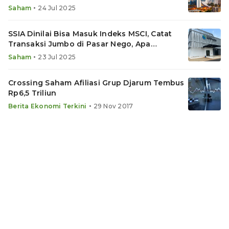
Masuk MSCI
•
Saham
24 Jul 2025
SSIA Dinilai Bisa Masuk Indeks MSCI, Catat
Transaksi Jumbo di Pasar Nego, Apa
Rekomendasinya?
•
Saham
23 Jul 2025
Crossing Saham Afiliasi Grup Djarum Tembus
Rp6,5 Triliun
•
Berita Ekonomi Terkini
29 Nov 2017