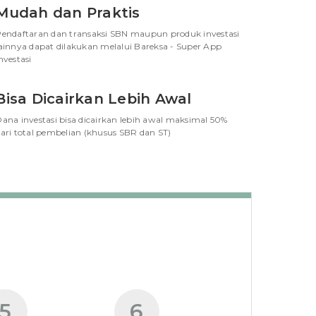
Mudah dan Praktis
endaftaran dan transaksi SBN maupun produk investasi
ainnya dapat dilakukan melalui Bareksa - Super App
nvestasi
Bisa Dicairkan Lebih Awal
ana investasi bisa dicairkan lebih awal maksimal 50%
ari total pembelian (khusus SBR dan ST)
5
6