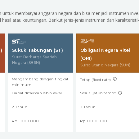
h untuk membiayai anggaran negara dan bisa menjadi instrumen inves
asil atau keuntungan. Berikut jenis-jenis instrumen dan karakteristi
)
Sukuk Tabungan (ST)
Obligasi Negara Ritel
Surat Berharga Syariah
(ORI)
Negara (SBSN)
Surat Utang Negara (SUN)
t
Mengambang dengan tingkat
Tetap (fixed rate)
minimum
Dapat dicairkan lebih awal
Sesuai jatuh tempo
2 Tahun
3 Tahun
Rp 1.000.000
Rp 1.000.000