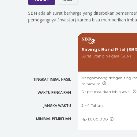
SBN adalah surat berharga yang diterbitkan pemerinta
pemegangnya (investor) karena bisa memberikan imbal h
Savings Bond Ritel (SBR
Surat Utang Negara (SUN)
Mengambang dengan tingka
TINGKAT IMBAL HASIL
minimum
Dapat dicairkan lebih awal
WAKTU PENCAIRAN
JANGKA WAKTU
2 - 4 Tahun
MINIMAL PEMBELIAN
Rp 1.000.000