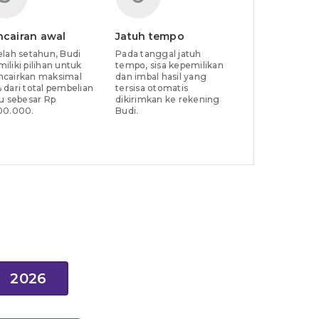
ncairan awal
Jatuh tempo
elah setahun, Budi
Pada tanggal jatuh
iliki pilihan untuk
tempo, sisa kepemilikan
cairkan maksimal
dan imbal hasil yang
 dari total pembelian
tersisa otomatis
tu sebesar Rp
dikirimkan ke rekening
00.000.
Budi.
2026