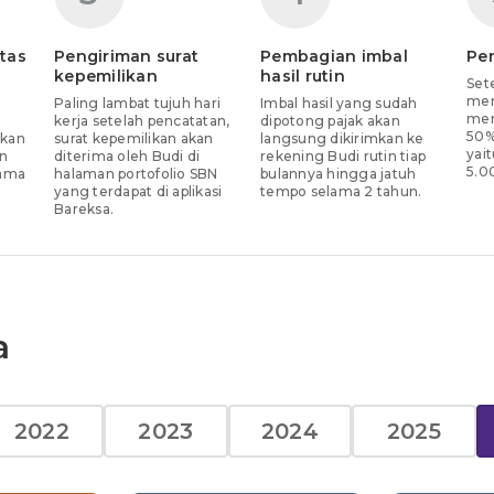
tas
Pengiriman surat
Pembagian imbal
Pe
kepemilikan
hasil rutin
Set
mem
Paling lambat tujuh hari
Imbal hasil yang sudah
men
kerja setelah pencatatan,
dipotong pajak akan
50%
akan
surat kepemilikan akan
langsung dikirimkan ke
yai
n
diterima oleh Budi di
rekening Budi rutin tiap
5.0
nama
halaman portofolio SBN
bulannya hingga jatuh
yang terdapat di aplikasi
tempo selama 2 tahun.
Bareksa.
a
2022
2023
2024
2025