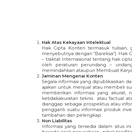
Hak Atas Kekayaan Intelektual
Hak Cipta Konten termasuk tulisan, 
menyebutnya dengan “Bareksa”). Hak Cipt
– traktat Internasional tentang hak ci
oleh peraturan perundang – undang
memindahkan ataupun Membuat Karya Deriv
Jaminan Mengenai Konten
Segala informasi yang dipublikasikan d
ajakan untuk menjual atau membeli suat
memberikan informasi yang akurat, n
ketidakakuratan teknis atau factual a
dianggap sebagai prospektus atau inform
pengganti suatu informasi produk inve
tambahan dan pelengkap.
Non Liabilitas
Informasi yang tersedia dalam situs i
beserta anak perusahaan , pihak teraf