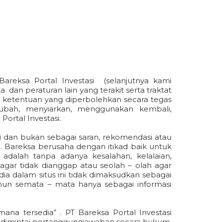
areksa Portal Investasi (selanjutnya kami
dan peraturan lain yang terakit serta traktat
ar ketentuan yang diperbolehkan secara tegas
ubah, menyiarkan, menggunakan kembali,
ortal Investasi.
si dan bukan sebagai saran, rekomendasi atau
i. Bareksa berusaha dengan itikad baik untuk
dalah tanpa adanya kesalahan, kelalaian,
agar tidak dianggap atau seolah – olah agar
dia dalam situs ini tidak dimaksudkan sebagai
namun semata – mata hanya sebagai informasi
ana tersedia” . PT Bareksa Portal Investasi
t dimintai pertanggungjawaban secara hukum,