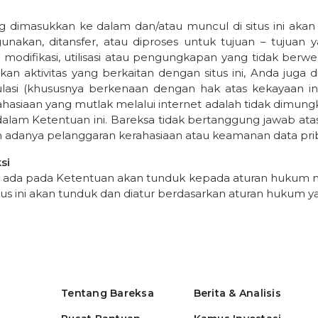
ng dimasukkan ke dalam dan/atau muncul di situs ini akan 
igunakan, ditansfer, atau diproses untuk tujuan – tujuan
n, modifikasi, utilisasi atau pengungkapan yang tidak ber
kan aktivitas yang berkaitan dengan situs ini, Anda jug
lasi (khususnya berkenaan dengan hak atas kekayaan inte
asiaan yang mutlak melalui internet adalah tidak dimungk
 dalam Ketentuan ini. Bareksa tidak bertanggung jawab at
 adanya pelanggaran kerahasiaan atau keamanan data pri
ksi
g ada pada Ketentuan akan tunduk kepada aturan hukum ne
itus ini akan tunduk dan diatur berdasarkan aturan hukum 
Tentang Bareksa
Berita & Analisis