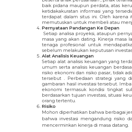
baik pidana maupun perdata, atas keru
ketidakakuratan informasi yang tersed
terdapat dalam situs ini. Oleh karen
memutuskan untuk membeli atau menjua
Pernyataan Pandangan Ke Depan
Setiap analisa proyeksi, ataupun perny
masa yang akan dating. Kinerja masa l
tenaga profesional untuk mendapatkan
sebelum melakukan keputusan investasi
Alat Analisis Keuangan
Setiap alat analisis keuangan yang ter
umum serta analisis keuangan berdasa
risiko ekonomi dan risiko pasar, tidak 
tersebut . Perbedaan strategi yang 
gambaran hasil investasi tersebut. Imbal 
ekonomi termasuk kondisi tingkat su
berdasarkan tujuan investasi, situasi 
orang tertentu.
Risiko
Mohon diperhatikan bahwa berbagai jenis
bahwa investasi mengandung risiko da
mencerminkan kinerja di masa datang.