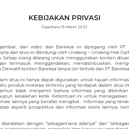
KEBIJAKAN PRIVASI
Diperbarui
15 Maret 2022
gambar, dan video dari Bareksa ini dipegang oleh PT B
a dari situs ini dilindungi oleh Undang – Undang Hak Cipta 
pta. Setiap orang dilarang untuk menggunakan konten dilu
an termasuk menggandakan, mendistribusikan, meng
atif konten Bareksa tanpa izin tertulis dari PT Bareksa P
alam situs ini hanya dapat digunakan untuk tujuan informa
u produk investasi tertentu yang terdapat dalam situs in
amun tidak menjamin bahwa informasi yang diberikan a
taupun kesalahan ketik. Ketentuan ini untuk menegaskan 
asi lainnya yang bersifat mengikat . Informasi yang terse
stasi seperti prospektus dan informasi resmi lainnya, 
ni disediakan dengan “sebagaimana adanya” dan “sebagaim
iliasi, pemegang saham, pengelola dan karyawan yang dapa