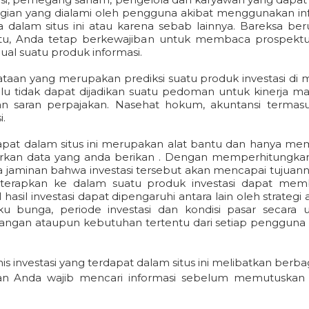
gian yang dialami oleh pengguna akibat menggunakan inf
ia dalam situs ini atau karena sebab lainnya. Bareksa 
a itu, Anda tetap berkewajiban untuk membaca prospekt
l suatu produk informasi.
ataan yang merupakan prediksi suatu produk investasi di 
alu tidak dapat dijadikan suatu pedoman untuk kinerja m
 saran perpajakan. Nasehat hokum, akuntansi termasuk 
.
dapat dalam situs ini merupakan alat bantu dan hanya me
rkan data yang anda berikan . Dengan memperhitungkan se
ada jaminan bahwa investasi tersebut akan mencapai tujuan
diterapkan ke dalam suatu produk investasi dapat mem
hasil investasi dapat dipengaruhi antara lain oleh strategi a
ku bunga, periode investasi dan kondisi pasar secara
keuangan ataupun kebutuhan tertentu dari setiap pengguna 
 investasi yang terdapat dalam situs ini melibatkan berbaga
n Anda wajib mencari informasi sebelum memutuskan kep