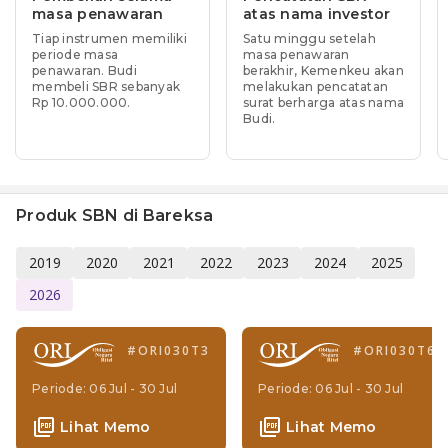
masa penawaran
atas nama investor
Tiap instrumen memiliki
Satu minggu setelah
periode masa
masa penawaran
penawaran. Budi
berakhir, Kemenkeu akan
membeli SBR sebanyak
melakukan pencatatan
Rp 10.000.000.
surat berharga atas nama
Budi.
Produk SBN di Bareksa
2019
2020
2021
2022
2023
2024
2025
2026
#
ORI030T3
#
ORI030T6
Periode: 06 Jul - 30 Jul
Periode: 06 Jul - 30 Jul
Lihat Memo
Lihat Memo