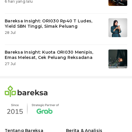
6 hari yang lalu
Bareksa Insight: ORI030 Rp40 T Ludes,
Yield SBN Tinggi, Simak Peluang
Reksadana & Emas
28 Jul
Bareksa Insight: Kuota ORI030 Menipis,
Emas Melesat, Cek Peluang Reksadana
27 Jul
Tentang Bareksa
Berita & Analisis