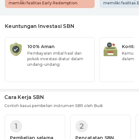
memiliki fasilitas Early Redemption.
memiliki fasilitas
Keuntungan Investasi SBN
100% Aman
Kontri
Pembayaran imbal hasil dan
Kamu iku
pokok investasi diatur dalam
dalam p
undang-undang.
Cara Kerja SBN
Contoh kasus pembelian instrumen SBR oleh Budi
1
2
Pembelian selama
Pencatatan SBN