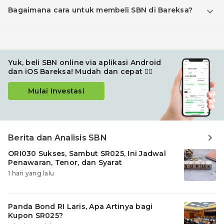
Bagaimana cara untuk membeli SBN di Bareksa?
Yuk, beli SBN online via aplikasi Android
dan iOS Bareksa! Mudah dan cepat 👍🏽
Mulai Investasi
Berita dan Analisis SBN
ORI030 Sukses, Sambut SR025, Ini Jadwal
Penawaran, Tenor, dan Syarat
Investasinya
1 hari yang lalu
Panda Bond RI Laris, Apa Artinya bagi
Kupon SR025?