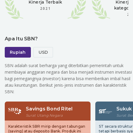
Kinerja Terbaik
Kinerja
kategori
2021
20
Apa Itu SBN?
Rupiah
USD
SBN adalah surat berharga yang diterbitkan pemerintah untuk
membiayai anggaran negara dan bisa menjadi instrumen investasi
bagi pemegangnya (investor) karena bisa memberikan imbal hasil
atau keuntungan. Berikut jenis-jenis instrumen dan karakteristik
SBN:
Savings Bond Ritel
Sukuk
Surat Utang Negara
Surat Be
Karakteristik SBR mirip dengan tabungan
ST secara struktu
(saving) atau deposito Bank. Produk ini
tetapi berbasis sya