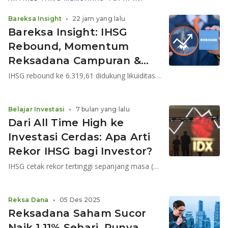
Bareksa Insight
•
22 jam yang lalu
Bareksa Insight: IHSG
Rebound, Momentum
Reksadana Campuran &
Saham Menguat
IHSG rebound ke 6.319,61 didukung likuiditas pasar yang membaik, net buy asing, dan turunnya yield obligasi. Cermati peluang reksadana, saham, dan emas.
Belajar Investasi
•
7 bulan yang lalu
Dari All Time High ke
Investasi Cerdas: Apa Arti
Rekor IHSG bagi Investor?
IHSG cetak rekor tertinggi sepanjang masa (ATH). Apakah pasar sudah mahal? Simak arti ATH, risikonya, dan strategi cerdas investor reksa dana di tengah euforia pasar.
Reksa Dana
•
05 Des 2025
Reksadana Saham Sucor
Naik 1,11% Sehari, Punya