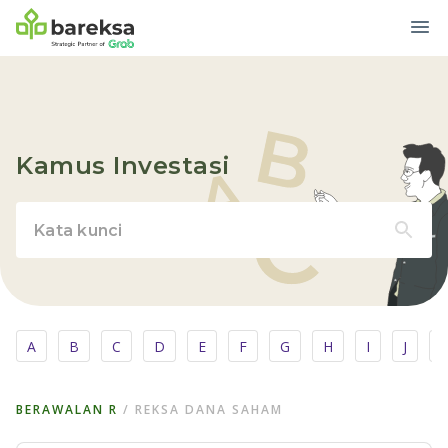
Kamus Investasi
A
B
C
D
E
F
G
H
I
J
BERAWALAN
R
/
REKSA DANA SAHAM