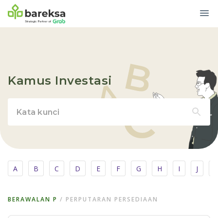
Kamus Investasi
A
B
C
D
E
F
G
H
I
J
BERAWALAN
P
/
PERPUTARAN PERSEDIAAN