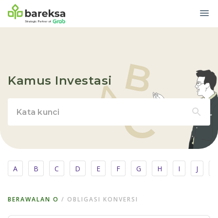
Kamus Investasi
A
B
C
D
E
F
G
H
I
J
BERAWALAN
O
/
OBLIGASI KONVERSI