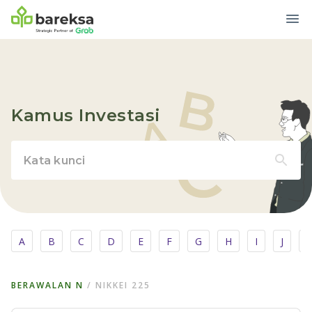
Kamus Investasi
A
B
C
D
E
F
G
H
I
J
BERAWALAN
N
/
NIKKEI 225