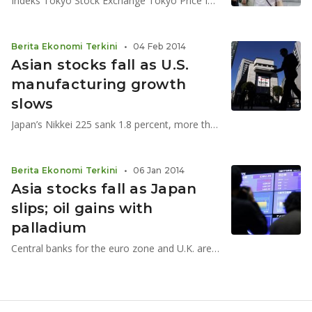
Indeks Tokyo Stock Exchange Tokyo Price Index Topix saat dibuka hari ini dibuka naik 0,94% ke 1.231,9
Berita Ekonomi Terkini
•
04 Feb 2014
Asian stocks fall as U.S.
manufacturing growth
slows
Japan’s Nikkei 225 sank 1.8 percent, more than 10 percent below its six-year high reached on Dec. 30
Berita Ekonomi Terkini
•
06 Jan 2014
Asia stocks fall as Japan
slips; oil gains with
palladium
Central banks for the euro zone and U.K. are projected to keep interest rates on hold this week