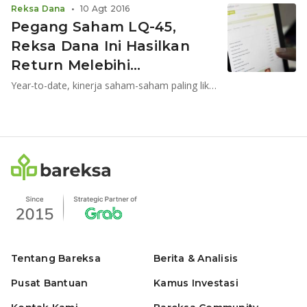
Reksa Dana
•
10 Agt 2016
Pegang Saham LQ-45,
Reksa Dana Ini Hasilkan
Return Melebihi
Benchmark
Year-to-date, kinerja saham-saham paling likuid berada di atas kinerja Indeks Harga Saham Gabungan (IHSG).
Tentang Bareksa
Berita & Analisis
Pusat Bantuan
Kamus Investasi