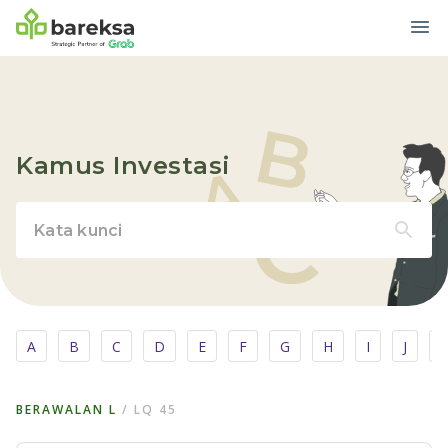
Kamus Investasi
A
B
C
D
E
F
G
H
I
J
BERAWALAN
L
/
LQ 45