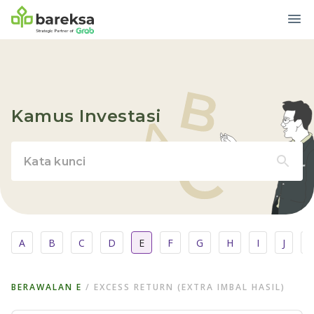
Kamus Investasi
A
B
C
D
E
F
G
H
I
J
BERAWALAN
E
/
EXCESS RETURN (EXTRA IMBAL HASIL)