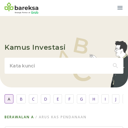
Kamus Investasi
A
B
C
D
E
F
G
H
I
J
BERAWALAN
A
/
ARUS KAS PENDANAAN