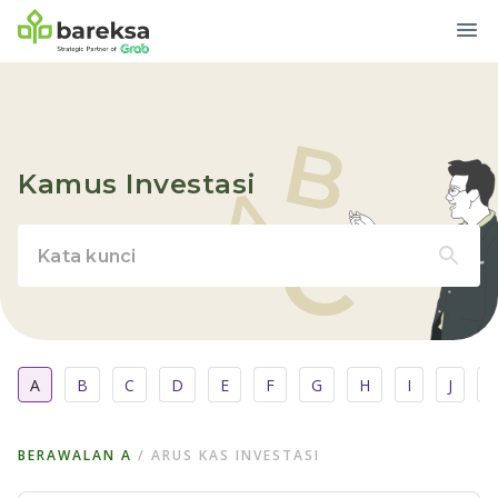
Kamus Investasi
A
B
C
D
E
F
G
H
I
J
BERAWALAN
A
/
ARUS KAS INVESTASI