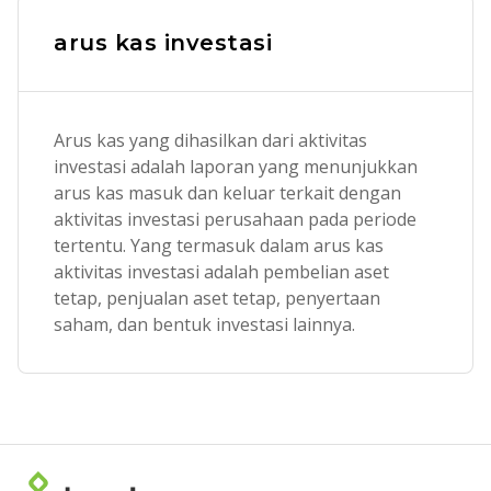
arus kas investasi
Arus kas yang dihasilkan dari aktivitas
investasi adalah laporan yang menunjukkan
arus kas masuk dan keluar terkait dengan
aktivitas investasi perusahaan pada periode
tertentu. Yang termasuk dalam arus kas
aktivitas investasi adalah pembelian aset
tetap, penjualan aset tetap, penyertaan
saham, dan bentuk investasi lainnya.