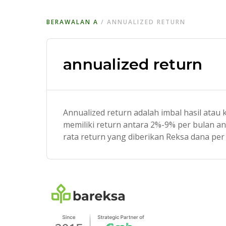
BERAWALAN
A
/
ANNUALIZED RETURN
annualized return
Annualized return adalah imbal hasil atau
memiliki return antara 2%-9% per bulan an
rata return yang diberikan Reksa dana pe