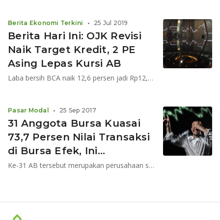
Berita Ekonomi Terkini
•
25 Jul 2019
Berita Hari Ini: OJK Revisi
Naik Target Kredit, 2 PE
Asing Lepas Kursi AB
Laba bersih BCA naik 12,6 persen jadi Rp12,86 triliun; DOKU perluas jangkauan mitra; FIF terima 304 SPK di GIIAS
Pasar Modal
•
25 Sep 2017
31 Anggota Bursa Kuasai
73,7 Persen Nilai Transaksi
di Bursa Efek, Ini
Ulasannya
Ke-31 AB tersebut merupakan perusahaan sekuritas kategori I dengan MKBD di atas Rp 250 miliar