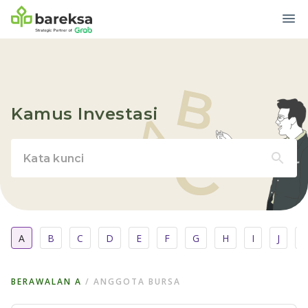
Kamus Investasi
A
B
C
D
E
F
G
H
I
J
BERAWALAN
A
/
ANGGOTA BURSA