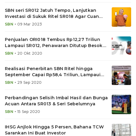
SBN seri SR012 Jatuh Tempo, Lanjutkan
Investasi di Sukuk Ritel SR018 Agar Cuan
Maksimal
•
SBN
09 Mar 2023
Penjualan ORI018 Tembus Rp12,27 Triliun
Lampaui SR012, Penawaran Ditutup Besok
Pagi
•
SBN
20 Okt 2020
Realisasi Penerbitan SBN Ritel hingga
September Capai Rp58,4 Triliun, Lampaui
2019
•
SBN
29 Sep 2020
Perbandingan Selisih Imbal Hasil dan Bunga
Acuan Antara SR013 & Seri Sebelumnya
•
SBN
15 Sep 2020
IHSG Anjlok Hingga 5 Persen, Bahana TCW
Sarankan Ini Buat Investor