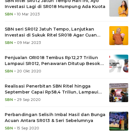
SBN Ritel SR012 Jatuh Tempo Hari Ini, Ayo
Investasi Lagi di SR018 Mumpung Ada Kuota
•
SBN
10 Mar 2023
SBN seri SR012 Jatuh Tempo, Lanjutkan
Investasi di Sukuk Ritel SR018 Agar Cuan
Maksimal
•
SBN
09 Mar 2023
Penjualan ORI018 Tembus Rp12,27 Triliun
Lampaui SR012, Penawaran Ditutup Besok
Pagi
•
SBN
20 Okt 2020
Realisasi Penerbitan SBN Ritel hingga
September Capai Rp58,4 Triliun, Lampaui
2019
•
SBN
29 Sep 2020
Perbandingan Selisih Imbal Hasil dan Bunga
Acuan Antara SR013 & Seri Sebelumnya
•
SBN
15 Sep 2020