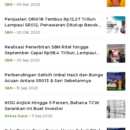
Maksimal
•
SBN
09 Mar 2023
Penjualan ORI018 Tembus Rp12,27 Triliun
Lampaui SR012, Penawaran Ditutup Besok
Pagi
•
SBN
20 Okt 2020
Realisasi Penerbitan SBN Ritel hingga
September Capai Rp58,4 Triliun, Lampaui
2019
•
SBN
29 Sep 2020
Perbandingan Selisih Imbal Hasil dan Bunga
Acuan Antara SR013 & Seri Sebelumnya
•
SBN
15 Sep 2020
IHSG Anjlok Hingga 5 Persen, Bahana TCW
Sarankan Ini Buat Investor
•
Reksa Dana
11 Sep 2020