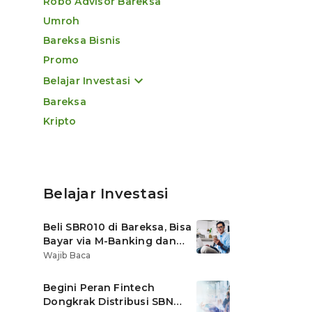
Robo Advisor Bareksa
Umroh
Bareksa Bisnis
Promo
Belajar Investasi
Bareksa
Kripto
Belajar Investasi
Beli SBR010 di Bareksa, Bisa
Bayar via M-Banking dan
OVO di Tokopedia
Wajib Baca
Begini Peran Fintech
Dongkrak Distribusi SBN