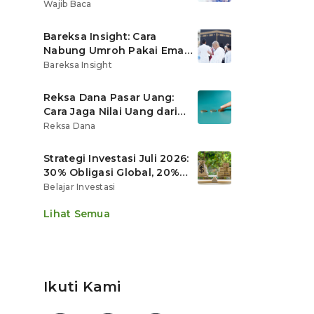
Ritel
Wajib Baca
Bareksa Insight: Cara
Nabung Umroh Pakai Emas
Digital agar Nilainya
Bareksa Insight
Tumbuh Lebih Cepat
Reksa Dana Pasar Uang:
Cara Jaga Nilai Uang dari
Gerusan Inflasi
Reksa Dana
Strategi Investasi Juli 2026:
30% Obligasi Global, 20%
Emas, Saham Ekspor Jadi
Belajar Investasi
Andalan?
Lihat Semua
Ikuti Kami