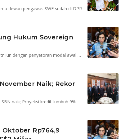
Nama dewan pengawas SWF sudah di DPR
yung Hukum Sovereign
Modal Lembaga Pengelola Investasi ditetapkan Rp75 triliun dengan penyetoran modal awal Rp15 triliun
 November Naik; Rekor
a SBN naik; Proyeksi kredit tumbuh 9%
er Oktober Rp764,9