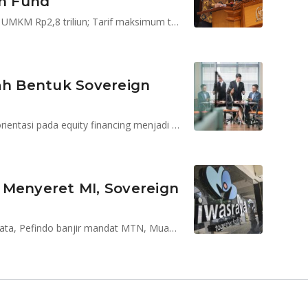
h Fund
Inklusi keuangan Indonesia 76,2 persen; Target kredit UMKM Rp2,8 triliun; Tarif maksimum tes swab Rp900 ribu
h Bentuk Sovereign
Pembentukan sovereign wealth fund (SWF) yang berorientasi pada equity financing menjadi pilihan menarik
ya Menyeret MI, Sovereign
Bangkok Bank belum bisa jadi pengendali Bank Permata, Pefindo banjir mandat MTN, Muamalat akan punya investor baru