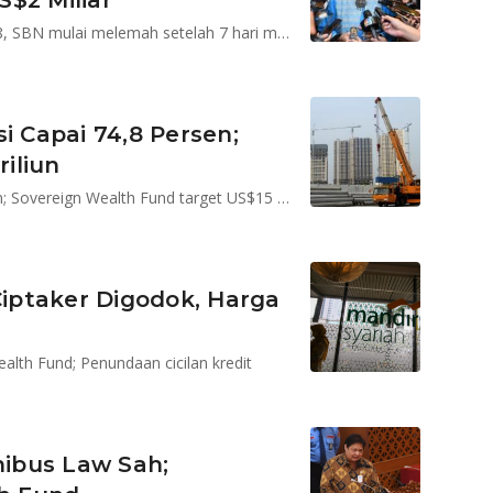
S$2 Miliar
IHSG tembus 5.652, dolar di level terendah sejak 2018, SBN mulai melemah setelah 7 hari menguat, tarif kelas baru BPJS Kesehatan
asi Capai 74,8 Persen;
iliun
Telkom investasi di Gojek; Regulasi Neo Bank disusun; Sovereign Wealth Fund target US$15 miliar
Ciptaker Digodok, Harga
lth Fund; Penundaan cicilan kredit
nibus Law Sah;