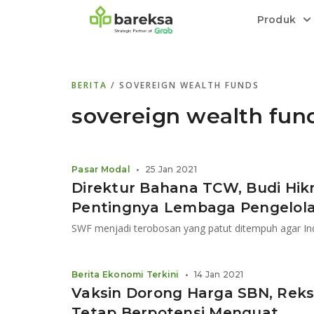
Produk
Bareksa Prioritas
Tentang Bareksa
Berita dan Analisis
Saham
BERITA
/ SOVEREIGN WEALTH FUNDS
Menyediakan layanan manajemen kekaya
Kenali rekam jejak dan
Informasi terkini dan tepercaya terkait
Transaksi cepat,
all in one
di halaman
dengan penasihat investasi independen.
keunggulan kami.
investasi di Indonesia.
Order.
sovereign wealth fun
Emas
Bebas pilih partner penyimpanan, harga
Pasar Modal
•
25 Jan 2021
relatif stabil.
Direktur Bahana TCW, Budi Hikm
Pentingnya Lembaga Pengelola 
Berita Ekonomi Terkini
•
14 Jan 2021
Vaksin Dorong Harga SBN, Rek
Tetap Berpotensi Menguat