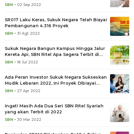
•
SBN
02 Sep 2022
SR017 Laku Keras, Sukuk Negara Telah Biayai
Pembangunan 4.316 Proyek
•
SBN
31 Agt 2022
Sukuk Negara Bangun Kampus Hingga Jalur
Kereta Api, SBN Ritel Apa Segera Terbit di
2022?
•
SBN
18 Jul 2022
Ada Peran Investor Sukuk Negara Sukseskan
Mudik Lebaran 2022, Ini Proyek Dibiayai
SBSN
•
SBN
27 Apr 2022
Ingat! Masih Ada Dua Seri SBN Ritel Syariah
yang akan Terbit di 2022
•
SBN
30 Mar 2022