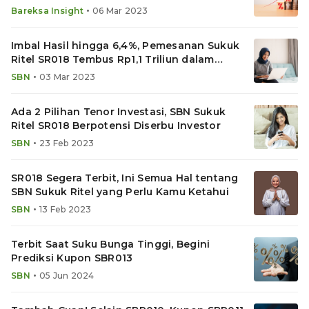
•
Bareksa Insight
06 Mar 2023
Imbal Hasil hingga 6,4%, Pemesanan Sukuk
Ritel SR018 Tembus Rp1,1 Triliun dalam
Hitungan Jam
•
SBN
03 Mar 2023
Ada 2 Pilihan Tenor Investasi, SBN Sukuk
Ritel SR018 Berpotensi Diserbu Investor
•
SBN
23 Feb 2023
SR018 Segera Terbit, Ini Semua Hal tentang
SBN Sukuk Ritel yang Perlu Kamu Ketahui
•
SBN
13 Feb 2023
Terbit Saat Suku Bunga Tinggi, Begini
Prediksi Kupon SBR013
•
SBN
05 Jun 2024