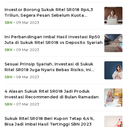
Investor Borong Sukuk Ritel SR018 Rp4,3
Triliun, Segera Pesan Sebelum Kuota
Kehabisan!
•
SBN
09 Mar 2023
Ini Perbandingan Imbal Hasil Investasi Rp50
Juta di Sukuk Ritel SR018 vs Deposito Syariah
•
SBN
09 Mar 2023
Sesuai Prinsip Syariah, Investasi di Sukuk
Ritel SR018 Juga Nyaris Bebas Risiko, Ini
Penjelasannya
•
SBN
08 Mar 2023
4 Alasan Sukuk Ritel SR018 Jadi Produk
Investasi Recommended di Bulan Ramadan
•
SBN
07 Mar 2023
Sukuk Ritel SR018 Beri Kupon Tetap 6,4%,
Bisa Jadi Imbal Hasil Tertinggi SBN 2023