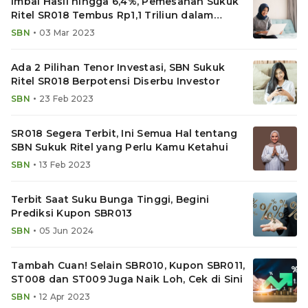
Imbal Hasil hingga 6,4%, Pemesanan Sukuk
Ritel SR018 Tembus Rp1,1 Triliun dalam
Hitungan Jam
•
SBN
03 Mar 2023
Ada 2 Pilihan Tenor Investasi, SBN Sukuk
Ritel SR018 Berpotensi Diserbu Investor
•
SBN
23 Feb 2023
SR018 Segera Terbit, Ini Semua Hal tentang
SBN Sukuk Ritel yang Perlu Kamu Ketahui
•
SBN
13 Feb 2023
Terbit Saat Suku Bunga Tinggi, Begini
Prediksi Kupon SBR013
•
SBN
05 Jun 2024
Tambah Cuan! Selain SBR010, Kupon SBR011,
ST008 dan ST009 Juga Naik Loh, Cek di Sini
•
SBN
12 Apr 2023