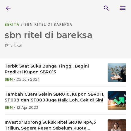
BERITA
/ SBN RITEL DI BAREKSA
sbn ritel di bareksa
171 artikel
Terbit Saat Suku Bunga Tinggi, Begini
Prediksi Kupon SBR013
•
SBN
05 Jun 2024
Tambah Cuan! Selain SBR010, Kupon SBR011,
ST008 dan ST009 Juga Naik Loh, Cek di Sini
•
SBN
12 Apr 2023
Investor Borong Sukuk Ritel SR018 Rp4,3
Triliun, Segera Pesan Sebelum Kuota