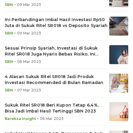
Kehabisan!
•
SBN
09 Mar 2023
Ini Perbandingan Imbal Hasil Investasi Rp50
Juta di Sukuk Ritel SR018 vs Deposito Syariah
•
SBN
09 Mar 2023
Sesuai Prinsip Syariah, Investasi di Sukuk
Ritel SR018 Juga Nyaris Bebas Risiko, Ini
Penjelasannya
•
SBN
08 Mar 2023
4 Alasan Sukuk Ritel SR018 Jadi Produk
Investasi Recommended di Bulan Ramadan
•
SBN
07 Mar 2023
Sukuk Ritel SR018 Beri Kupon Tetap 6,4%,
Bisa Jadi Imbal Hasil Tertinggi SBN 2023
•
Bareksa Insight
06 Mar 2023