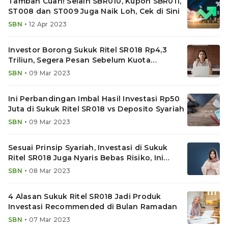
Tambah Cuan! Selain SBR010, Kupon SBR011,
ST008 dan ST009 Juga Naik Loh, Cek di Sini
•
SBN
12 Apr 2023
Investor Borong Sukuk Ritel SR018 Rp4,3
Triliun, Segera Pesan Sebelum Kuota
Kehabisan!
•
SBN
09 Mar 2023
Ini Perbandingan Imbal Hasil Investasi Rp50
Juta di Sukuk Ritel SR018 vs Deposito Syariah
•
SBN
09 Mar 2023
Sesuai Prinsip Syariah, Investasi di Sukuk
Ritel SR018 Juga Nyaris Bebas Risiko, Ini
Penjelasannya
•
SBN
08 Mar 2023
4 Alasan Sukuk Ritel SR018 Jadi Produk
Investasi Recommended di Bulan Ramadan
•
SBN
07 Mar 2023