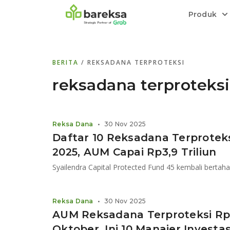
Produk
Bareksa Prioritas
Tentang Bareksa
Berita dan Analisis
Saham
BERITA
/ REKSADANA TERPROTEKSI
Menyediakan layanan manajemen kekaya
Kenali rekam jejak dan
Informasi terkini dan tepercaya terkait
Transaksi cepat,
all in one
di halaman
dengan penasihat investasi independen.
keunggulan kami.
investasi di Indonesia.
Order.
reksadana terproteksi
Emas
Bebas pilih partner penyimpanan, harga
Reksa Dana
•
30 Nov 2025
relatif stabil.
Daftar 10 Reksadana Terprotek
2025, AUM Capai Rp3,9 Triliun
Syailendra Capital Protected Fund 45 kembali bertaha
Reksa Dana
•
30 Nov 2025
AUM Reksadana Terproteksi Rp12
Oktober, Ini 10 Manajer Investa