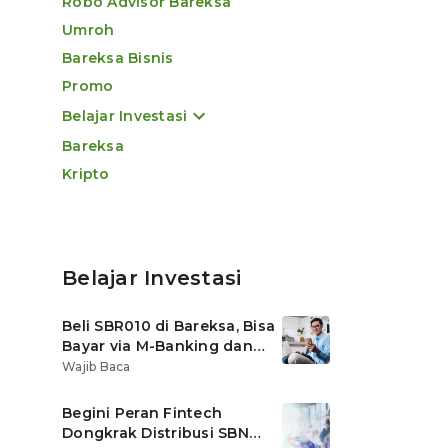
Robo Advisor Bareksa
Umroh
Bareksa Bisnis
Promo
Belajar Investasi
Bareksa
Kripto
Belajar Investasi
Beli SBR010 di Bareksa, Bisa
Bayar via M-Banking dan
OVO di Tokopedia
Wajib Baca
Begini Peran Fintech
Dongkrak Distribusi SBN