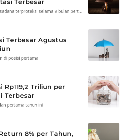
tasi Terbesar
BRI MI mempertahankan posisi pertama kelolaan reksadana terproteksi selama 9 bulan pertama tahun ini
si Terbesar Agustus
liun
n di posisi pertama
Rp119,2 Triliun per
si Terbesar
an pertama tahun ini
 Return 8% per Tahun,