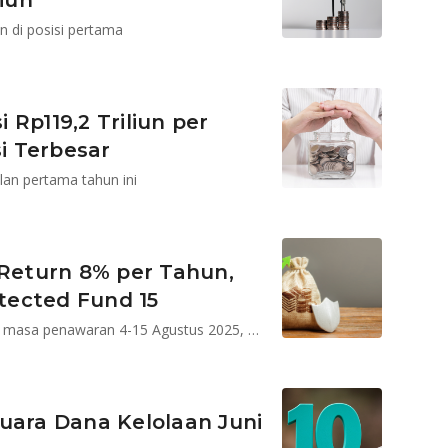
liun
n di posisi pertama
Rp119,2 Triliun per
si Terbesar
an pertama tahun ini
 Return 8% per Tahun,
otected Fund 15
Reksa dana terproteksi ini hanya bisa dipesan selama masa penawaran 4-15 Agustus 2025, dan penerbitan pada 18 Agustus 2025
uara Dana Kelolaan Juni