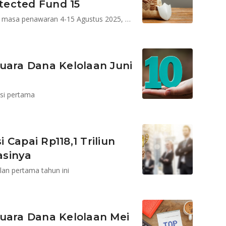
otected Fund 15
Reksa dana terproteksi ini hanya bisa dipesan selama masa penawaran 4-15 Agustus 2025, dan penerbitan pada 18 Agustus 2025
uara Dana Kelolaan Juni
isi pertama
Capai Rp118,1 Triliun
asinya
an pertama tahun ini
Juara Dana Kelolaan Mei