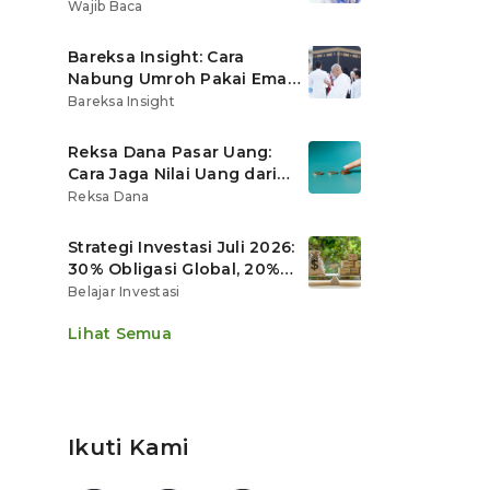
Ritel
Wajib Baca
Bareksa Insight: Cara
Nabung Umroh Pakai Emas
Digital agar Nilainya
Bareksa Insight
Tumbuh Lebih Cepat
Reksa Dana Pasar Uang:
Cara Jaga Nilai Uang dari
Gerusan Inflasi
Reksa Dana
Strategi Investasi Juli 2026:
30% Obligasi Global, 20%
Emas, Saham Ekspor Jadi
Belajar Investasi
Andalan?
Lihat Semua
Ikuti Kami