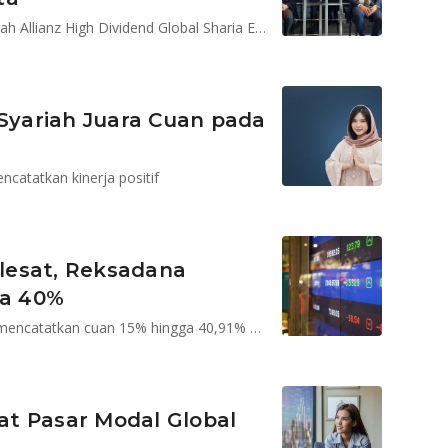
Target dana kelolaan AllianzGI untuk Reksadana Syariah Allianz High Dividend Global Sharia Equity Dollar US$35 juta di tahun pertamanya
 Syariah Juara Cuan pada
ncatatkan kinerja positif
lesat, Reksadana
ga 40%
Top 5 reksadana saham syariah dolar AS di Bareksa mencatatkan cuan 15% hingga 40,91% dalam 3 bulan terakhir
aat Pasar Modal Global