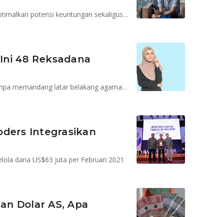
Diversifikasi bisa jadi strategi yang baik untuk mengoptimalkan potensi keuntungan sekaligus meminimalisir risiko
 Ini 48 Reksadana
Reksadana syariah bisa dipilih oleh semua investor tanpa memandang latar belakang agama tertentu
oders Integrasikan
lola dana US$63 juta per Februari 2021
an Dolar AS, Apa