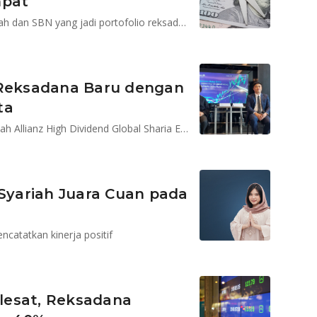
mpat
Penurunan suku bunga AS bisa berefek positif ke rupiah dan SBN yang jadi portofolio reksadana pendapatan tetap berdenominasi dolar AS
 Reksadana Baru dengan
ta
Target dana kelolaan AllianzGI untuk Reksadana Syariah Allianz High Dividend Global Sharia Equity Dollar US$35 juta di tahun pertamanya
 Syariah Juara Cuan pada
ncatatkan kinerja positif
lesat, Reksadana