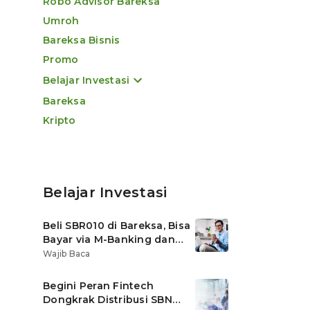
Robo Advisor Bareksa
Umroh
Bareksa Bisnis
Promo
Belajar Investasi
Bareksa
Kripto
Belajar Investasi
Beli SBR010 di Bareksa, Bisa
Bayar via M-Banking dan
OVO di Tokopedia
Wajib Baca
Begini Peran Fintech
Dongkrak Distribusi SBN