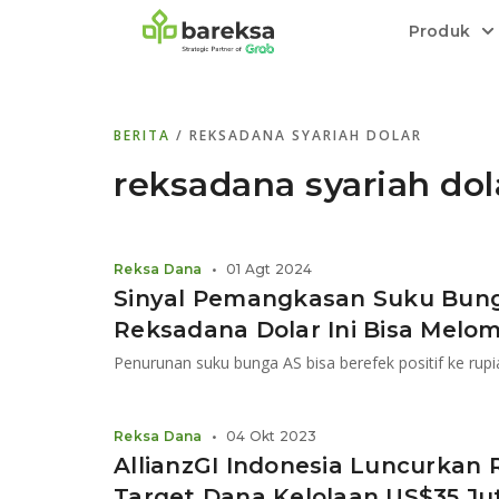
Produk
Bareksa Prioritas
Tentang Bareksa
Berita dan Analisis
Saham
BERITA
/ REKSADANA SYARIAH DOLAR
Menyediakan layanan manajemen kekaya
Kenali rekam jejak dan
Informasi terkini dan tepercaya terkait
Transaksi cepat,
all in one
di halaman
dengan penasihat investasi independen.
keunggulan kami.
investasi di Indonesia.
Order.
reksadana syariah dol
Emas
Bebas pilih partner penyimpanan, harga
Reksa Dana
•
01 Agt 2024
relatif stabil.
Sinyal Pemangkasan Suku Bun
Reksadana Dolar Ini Bisa Melo
Reksa Dana
•
04 Okt 2023
AllianzGI Indonesia Luncurkan
Target Dana Kelolaan US$35 Ju