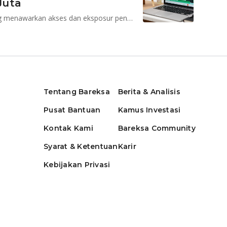
Juta
Diklaim sebagai reksadana pertama di Indonesia yang menawarkan akses dan eksposur penuh ke pasar saham China
Tentang Bareksa
Berita & Analisis
Pusat Bantuan
Kamus Investasi
Kontak Kami
Bareksa Community
Syarat & Ketentuan
Karir
Kebijakan Privasi