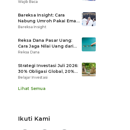
Ritel
Wajib Baca
Bareksa Insight: Cara
Nabung Umroh Pakai Emas
Digital agar Nilainya
Bareksa Insight
Tumbuh Lebih Cepat
Reksa Dana Pasar Uang:
Cara Jaga Nilai Uang dari
Gerusan Inflasi
Reksa Dana
Strategi Investasi Juli 2026:
30% Obligasi Global, 20%
Emas, Saham Ekspor Jadi
Belajar Investasi
Andalan?
Lihat Semua
Ikuti Kami