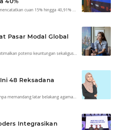
ga 40%
Top 5 reksadana saham syariah dolar AS di Bareksa mencatatkan cuan 15% hingga 40,91% dalam 3 bulan terakhir
aat Pasar Modal Global
Diversifikasi bisa jadi strategi yang baik untuk mengoptimalkan potensi keuntungan sekaligus meminimalisir risiko
 Ini 48 Reksadana
Reksadana syariah bisa dipilih oleh semua investor tanpa memandang latar belakang agama tertentu
oders Integrasikan