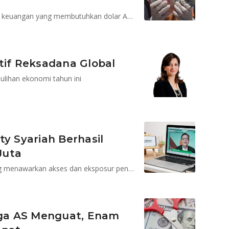
?
Reksadana dolar AS biasanya digunakan untuk tujuan keuangan yang membutuhkan dolar AS seperti biaya pendidikan anak di luar negeri
tif Reksadana Global
lihan ekonomi tahun ini
ty Syariah Berhasil
Juta
Diklaim sebagai reksadana pertama di Indonesia yang menawarkan akses dan eksposur penuh ke pasar saham China
ga AS Menguat, Enam